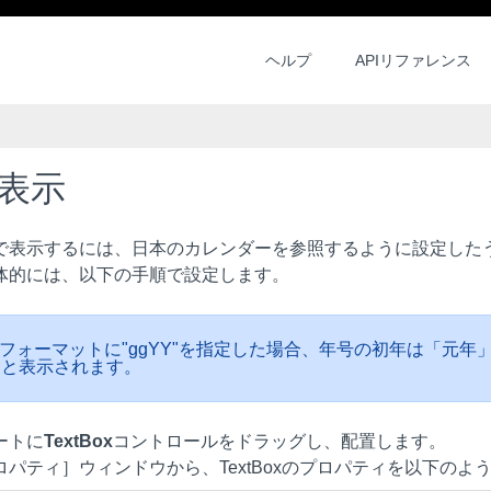
ヘルプ
APIリファレンス
表示
表示するには、日本のカレンダーを参照するように設定したうえで
体的には、以下の手順で設定します。
フォーマットに"ggYY"を指定した場合、年号の初年は「元年」
」と表示されます。
ートに
TextBox
コントロールをドラッグし、配置します。
ロパティ］ウィンドウから、TextBoxのプロパティを以下のよ