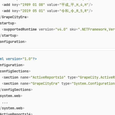
<
add
key
=
"1989 01 08"
value
=
"平成_平_H_4,H"
/>
<
add
key
=
"2019 05 01"
value
=
"令和_令_R_5,R"
/>
/
GrapeCityEra
>
startup
>
<
supportedRuntime
version
=
"v4.0"
sku
=
".NETFramework,Ver
/
startup
>
onfiguration
>
ml version=
"1.0"
?>
nfiguration
>
configSections
>
<
section
name
=
"ActiveReports16"
type
=
"GrapeCity.ActiveR
<
section
name
=
"GrapeCityEra"
type
=
"System.Configuration
/
configSections
>
system.web
>
 ...

/
system.web
>
ActiveReports14
>