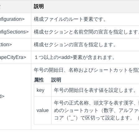
素
説明
figuration>
構成ファイルのルート要素です。
figSections>
構成セクションと名前空間の宣言を指定します
tion>
構成セクションの宣言を指定します。
apeCityEra>
１つ以上の<add>要素が含まれます。
年号の開始日、名称およびショートカットを指
属性
説明
key
年号の開始日を表す値を設定します。（例）"
d>
年号の正式名称、頭文字を表す漢字、
value
めのショートカット（数字、アルファベ
コア（"_"）で区切って設定します。（例