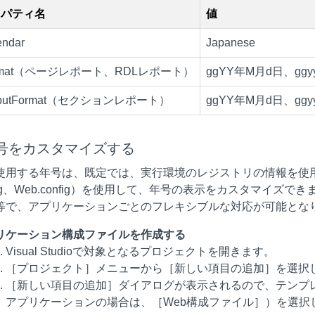
ロパティ名
値
endar
Japanese
rmat（ページレポート、RDLレポート）
ggYY年M月d日、gg
tputFormat（セクションレポート）
ggYY年M月d日、gg
号をカスタマイズする
使用する年号は、既定では、実行環境のレジストリの情報を使
onfig、Web.config）を使用して、年号の表示をカスタマ
等で、アプリケーションごとのフレキシブルな対応が可能とな
リケーション構成ファイルを作成する
Visual Studioで対象となるプロジェクトを開きます。
［プロジェクト］メニューから［新しい項目の追加］を選択
［新しい項目の追加］ダイアログが表示されるので、テンプ
アプリケーションの場合は、［Web構成ファイル］）を選択