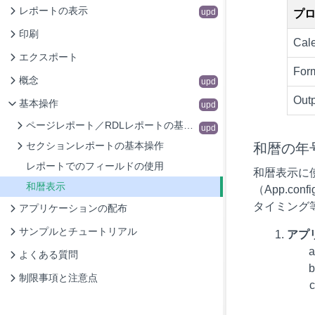
レポートの表示
upd
プ
印刷
Cal
エクスポート
Fo
概念
upd
Ou
基本操作
upd
ページレポート／RDLレポートの基本操作
upd
セクションレポートの基本操作
和暦の年
レポートでのフィールドの使用
和暦表示に
和暦表示
（App.c
タイミング
アプリケーションの配布
サンプルとチュートリアル
アプ
よくある質問
制限事項と注意点