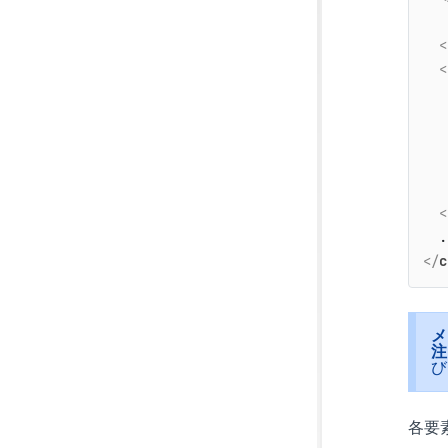
<
<
<
</
c
メ
注
び
各要