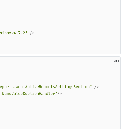
sion=v4.7.2"
 />
eports.Web.ActiveReportsSettingsSection"
 />
.NameValueSectionHandler"
/>