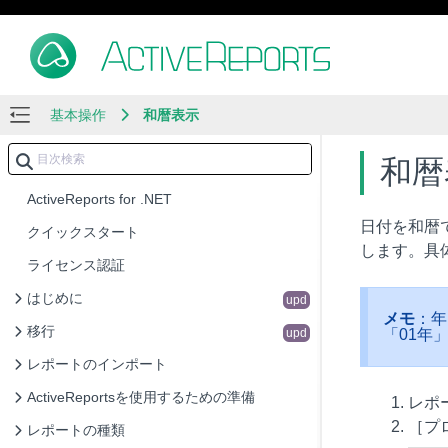
基本操作
和暦表示
和暦
ActiveReports for .NET
日付を和暦で
クイックスタート
します。具
ライセンス認証
はじめに
upd
メモ
：年
移行
upd
「01年
レポートのインポート
ActiveReportsを使用するための準備
レポ
［プ
レポートの種類