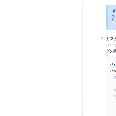
メ
を
あ
ー
カス
プロジ
グの間
<?x
<
co
<
<
<