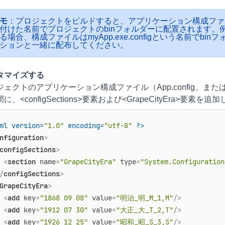
モ
：プロジェクトをビルドすると、アプリケーション構成ファイル
付けた名前でプロジェクトのbinフォルダーに配置されます。例え
る場合、構成ファイルはmyApp.exe.configという名前で
ションと一緒に配布してください。
タマイズする
ェクトのアプリケーション構成ファイル（App.config、または、Web.conf
に、<configSections>要素および<GrapeCityEra>要素を追
ml version=
"1.0"
 encoding=
"utf-8"
 ?>
nfiguration
>
configSections
>
<
section
name
=
"GrapeCityEra"
type
=
"System.Configuration
/
configSections
>
GrapeCityEra
>
<
add
key
=
"1868 09 08"
value
=
"明治_明_M_1,M"
/>
<
add
key
=
"1912 07 30"
value
=
"大正_大_T_2,T"
/>
<
add
key
=
"1926 12 25"
value
=
"昭和_昭_S_3,S"
/>