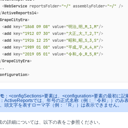
<
WebService
reportsFolder
=
"~/"
assemblyFolder
=
"~/"
 />
/
ActiveReports14
>
GrapeCityEra
>
<
add
key
=
"1868 09 08"
value
=
"明治_明_M_1,M"
/>
<
add
key
=
"1912 07 30"
value
=
"大正_大_T_2,T"
/>
<
add
key
=
"1926 12 25"
value
=
"昭和_昭_S_3,S"
/>
<
add
key
=
"1989 01 08"
value
=
"平成_平_H_4,H"
/>
<
add
key
=
"2019 05 01"
value
=
"令和_令_R_5,R"
/>
/
GrapeCityEra
>
onfiguration
>
モ
：<configSections>要素は、<configuration>要素
：ActiveReportsでは、年号の正式名称（例：「令和」
、頭文字を表すローマ字（例：「R」）は表示できません。
素の詳細については、以下の表をご参照ください。