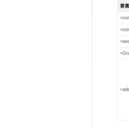
要
<con
<con
<sec
<Gr
<ad