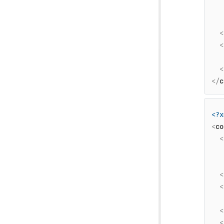
<
<
<
</
c
<?x
<
co
<
<
<
   
<
<