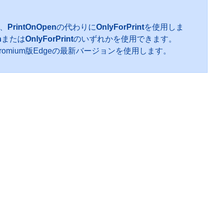
、
PrintOnOpen
の代わりに
OnlyForPrint
を使用しま
n
または
OnlyForPrint
のいずれかを使用できます。
hromium版Edgeの最新バージョンを使用します。