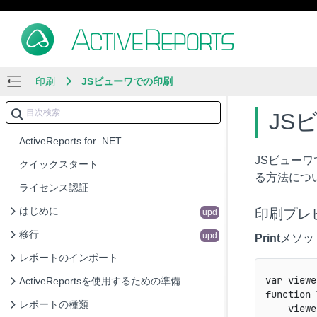
印刷
JSビューワでの印刷
JS
ActiveReports for .NET
JSビュー
クイックスタート
る方法につ
ライセンス認証
はじめに
印刷プレ
upd
移行
upd
Print
メソッ
レポートのインポート
var viewe
ActiveReportsを使用するための準備
function 
レポートの種類
    viewe