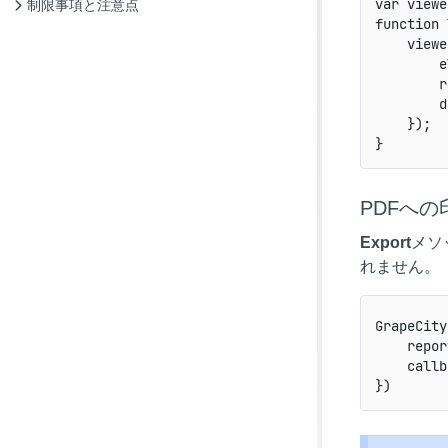
var viewe
制限事項と注意点
function 
    viewe
        e
        r
        d
    });

PDFへの
Export
メソ
れません。
GrapeCity
    repor
    callb