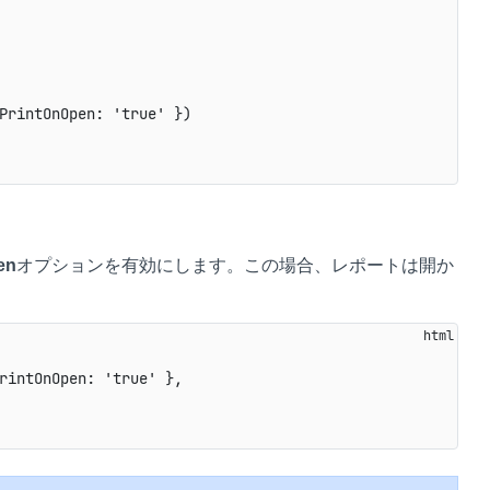
PrintOnOpen: 'true' })

en
オプションを有効にします。この場合、レポートは開か
rintOnOpen: 'true' },
