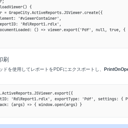
r;

loadViewer() {

r = GrapeCity.ActiveReports.JSViewer.create({

lement: '#viewerContainer',

eportID: 'RdlReport1.rdlx',

ocumentLoaded: () => viewer.export('Pdf', null, true, { 
印刷
ッドを使用してレポートをPDFにエクスポートし、
PrintOnOp
.ActiveReports.JSViewer.export({

tID: 'RdlReport1.rdlx', exportType: 'Pdf', settings: { P
ack: (args) => { window.open(args) }
