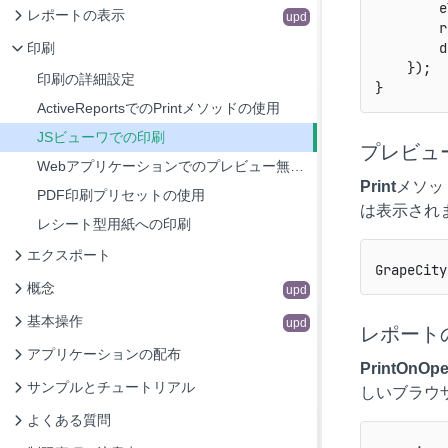
        e
レポートの表示
upd
        r
        d
印刷
    });

印刷の詳細設定
ActiveReportsでのPrintメソッドの使用
JSビューワでの印刷
プレビュ
Webアプリケーションでのプレビュー無し直接印刷の設定（Professional）
Print
メソッ
PDF印刷プリセットの使用
は表示され
レシート型用紙への印刷
エクスポート
概念
upd
基本操作
upd
レポート
アプリケーションの配布
PrintOnOp
サンプルとチュートリアル
しいブラウ
よくある質問