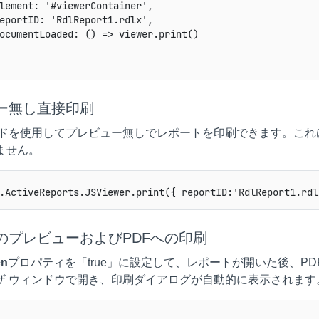
lement: '#viewerContainer',

eportID: 'RdlReport1.rdlx',

ocumentLoaded: () => viewer.print()

ー無し直接印刷
ドを使用してプレビュー無しでレポートを印刷できます。これ
ません。
のプレビューおよびPDFへの印刷
en
プロパティを「true」に設定して、レポートが開いた後、P
ザ ウィンドウで開き、印刷ダイアログが自動的に表示されます