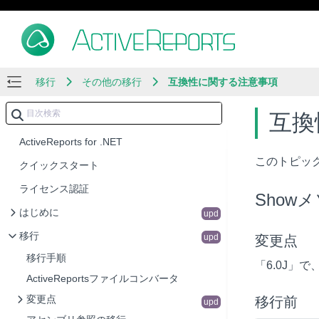
移行
その他の移行
互換性に関する注意事項
互換
ActiveReports for .NET
このトピック
クイックスタート
ライセンス認証
Show
はじめに
upd
移行
upd
変更点
移行手順
「6.0J」
ActiveReportsファイルコンバータ
変更点
移行前
upd