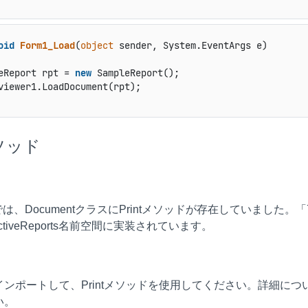
oid
Form1_Load
(
object
 sender, System.EventArgs e
)
eReport rpt = 
new
 SampleReport();

viewer1.LoadDocument(rpt);

メソッド
までは、DocumentクラスにPrintメソッドが存在していました
y.ActiveReports名前空間に実装されています。
ンポートして、Printメソッドを使用してください。詳細につ
い。