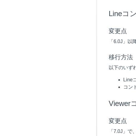
Line
変更点
「6.0J」
移行方法
以下のいず
Lin
コン
View
変更点
「7.0J」