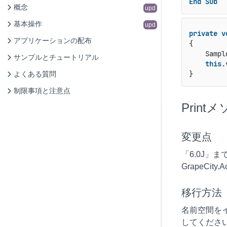
End
Sub
概念
upd
基本操作
upd
private
v
アプリケーションの配布
{

    Sampl
サンプルとチュートリアル
this
.
}
よくある質問
制限事項と注意点
Print
変更点
「6.0J」
GrapeCit
移行方法
名前空間をイ
してくださ