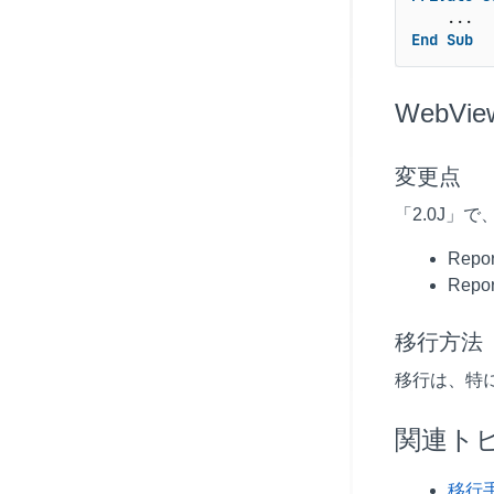
End
Sub
WebVi
変更点
「2.0J」
Re
Rep
移行方法
移行は、特
関連ト
移行