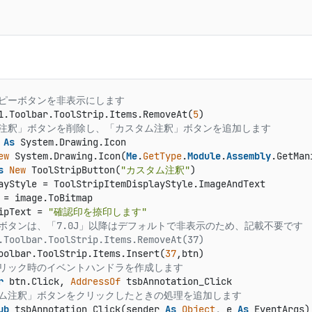
コピーボタンを非表示にします
1.Toolbar.ToolStrip.Items.RemoveAt(
5
「注釈」ボタンを削除し、「カスタム注釈」ボタンを追加します
 
As
 System.Drawing.Icon

ew
 System.Drawing.Icon(
Me
.
GetType
.
Module
.
Assembly
.GetMan
s
New
 ToolStripButton(
"カスタム注釈"
)

ayStyle = ToolStripItemDisplayStyle.ImageAndText

 = image.ToBitmap

ipText = 
"確認印を捺印します"
」ボタンは、「7.0J」以降はデフォルトで非表示のため、記載不要です
.Toolbar.ToolStrip.Items.RemoveAt(37) 
oolbar.ToolStrip.Items.Insert(
37
クリック時のイベントハンドラを作成します
r
 btn.Click, 
AddressOf
タム注釈」ボタンをクリックしたときの処理を追加します
ub
 tsbAnnotation_Click(sender 
As
Object
, e 
As
 EventArgs)
