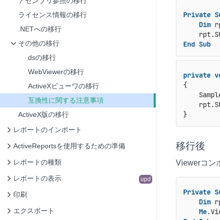
アセンブリ参照の移行
Private
S
ライセンス情報の移行
Dim
 r
.NETへの移行
その他の移行
End
Sub
dsの移行
WebViewerの移行
private
v
{

ActiveXビューワの移行
    Sampl
互換性に関する注意事項
    rpt.Sh
}
ActiveX版の移行
レポートのインポート
移行後
ActiveReportsを使用するための準備
レポートの種類
Viewer
レポートの表示
upd
Private
S
印刷
Dim
 r
エクスポート
Me