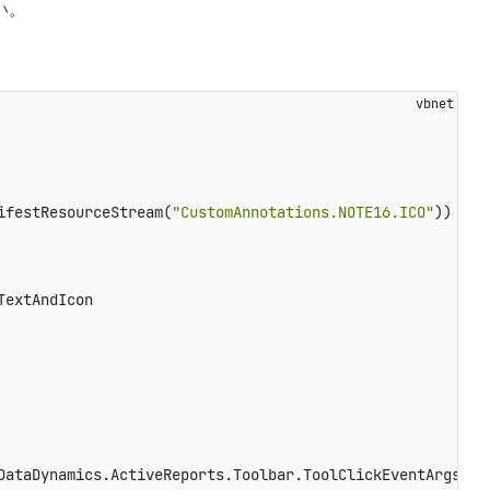
い。
ifestResourceStream(
"CustomAnnotations.NOTE16.ICO"
extAndIcon

DataDynamics.ActiveReports.Toolbar.ToolClickEventArgs) 
H