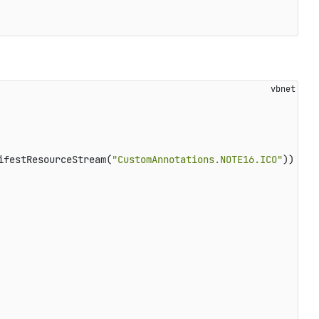
ifestResourceStream(
"CustomAnnotations.NOTE16.ICO"