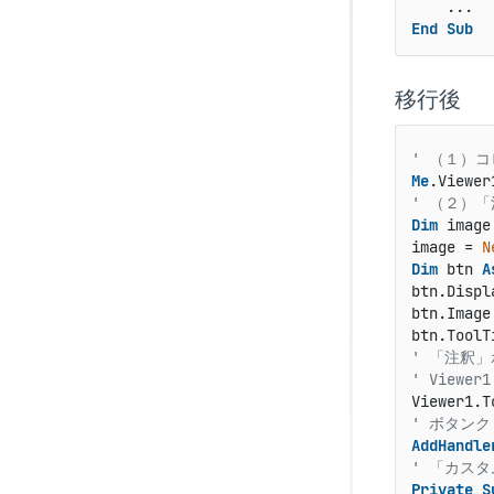
End
Sub
移行後
' （１）
Me
.Viewer
' （２）
Dim
 image
image = 
N
Dim
 btn 
A
btn.Displ
btn.Image
btn.ToolT
' 「注釈
' Viewer1
Viewer1.T
' ボタン
AddHandle
' 「カス
Private
S