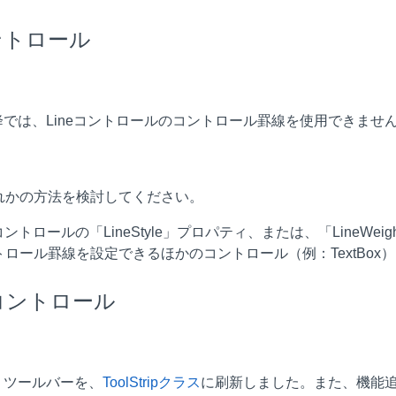
コントロール
以降では、Lineコントロールのコントロール罫線を使用できませ
れかの方法を検討してください。
eコントロールの「LineStyle」プロパティ、または、「LineWe
トロール罫線を設定できるほかのコントロール（例：TextBox
erコントロール
で、ツールバーを、
ToolStripクラス
に刷新しました。また、機能