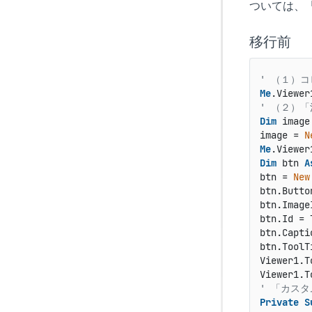
ついては、
移行前
' （１）
Me
.Viewer
' （２）
Dim
 image
image = 
N
Me
Dim
 btn 
A
btn = 
New
btn.Butto
btn.Image
btn.Id = 
btn.Capti
btn.ToolT
Viewer1.T
Viewer1.T
' 「カス
Private
S