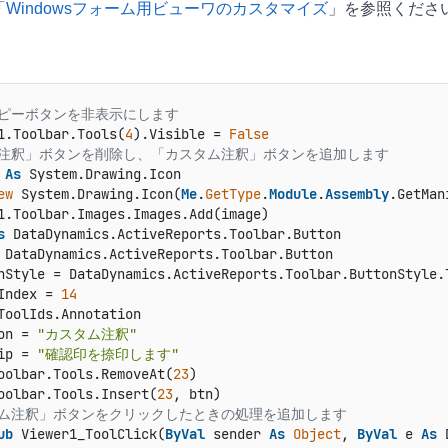
「
Windowsフォーム用ビューワのカスタマイズ
」を参照くださ
コピーボタンを非表示にします
1.Toolbar.Tools(
4
).Visible = 
False
「注釈」ボタンを削除し、「カスタム注釈」ボタンを追加します
 
As
 System.Drawing.Icon

ew
 System.Drawing.Icon(
Me
.
GetType
.
Module
.
Assembly
.GetMan
s
 DataDynamics.ActiveReports.Toolbar.Button

 DataDynamics.ActiveReports.Toolbar.Button

nStyle = DataDynamics.ActiveReports.Toolbar.ButtonStyle.T
Index = 
14
ToolIds.Annotation

on = 
"カスタム注釈"
ip = 
"確認印を捺印します"
oolbar.Tools.RemoveAt(
23
)

oolbar.Tools.Insert(
23
タム注釈」ボタンをクリックしたときの処理を追加します
ub
 Viewer1_ToolClick(
ByVal
 sender 
As
Object
, 
ByVal
 e 
As
 