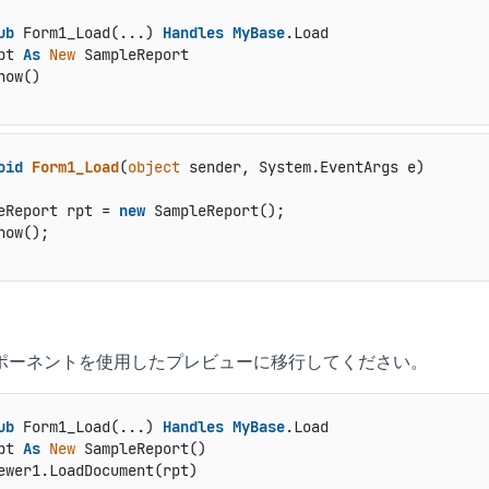
ub
 Form1_Load(...) 
Handles
MyBase
.Load

pt 
As
New
 SampleReport

oid
Form1_Load
(
object
 sender, System.EventArgs e
)
eReport rpt = 
new
 SampleReport();

ow();

コンポーネントを使用したプレビューに移行してください。
ub
 Form1_Load(...) 
Handles
MyBase
.Load

pt 
As
New
 SampleReport()
