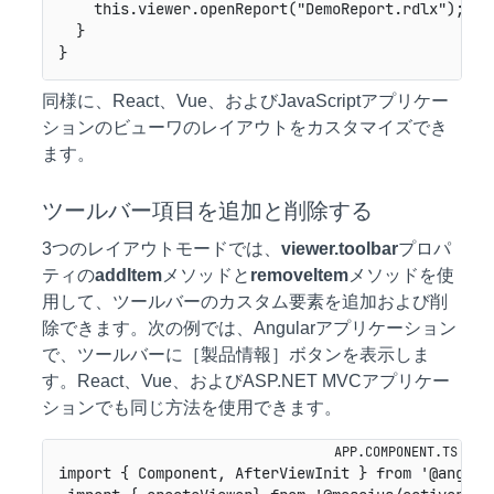
    this.viewer.openReport("DemoReport.rdlx");

  }

同様に、React、Vue、およびJavaScriptアプリケー
ションのビューワのレイアウトをカスタマイズでき
ます。
ツールバー項目を追加と削除する
3つのレイアウトモードでは、
viewer.toolbar
プロパ
ティの
addItem
メソッドと
removeItem
メソッドを使
用して、ツールバーのカスタム要素を追加および削
除できます。次の例では、Angularアプリケーション
で、ツールバーに［製品情報］ボタンを表示しま
す。React、Vue、およびASP.NET MVCアプリケー
ションでも同じ方法を使用できます。
import { Component, AfterViewInit } from '@angular