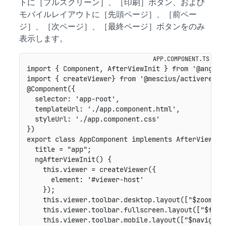
トに［フルスクリーン］、［印刷］ボタン、および
モバイルレイアウトに［先頭ページ］、［前ペー
ジ］、［次ページ］、［最終ページ］ボタンをのみ
表示します。
import { Component, AfterViewInit } from '@angular
import { createViewer} from '@mescius/activereport
@Component({

  selector: 'app-root',

  templateUrl: './app.component.html',

  styleUrl: './app.component.css'

})

export class AppComponent implements AfterViewInit
  title = "app";

  ngAfterViewInit() {

    this.viewer = createViewer({

      element: '#viewer-host'

    });

    this.viewer.toolbar.desktop.layout(["$zoom", "
    this.viewer.toolbar.fullscreen.layout(["$fulls
    this.viewer.toolbar.mobile.layout(["$navigatio