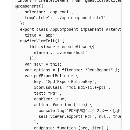
 import { createViewer} from '@mescius/activerepor
@Component({

    selector: 'app-root',

    templateUrl: './app.component.html'

  })

  export class AppComponent implements AfterViewIn
    title = "app";

  ngAfterViewInit() {

      this.viewer = createViewer({

        element: '#viewer-host'

      });

    var self = this; 

    var options = { filename: "DemoReport" };

    var pdfExportButton = {

        key: '$pdfExportButtonKey',

        iconCssClass: 'mdi mdi-file-pdf',

        text: "Pdf",

        enabled: true,

        action: function (item) {

          console.log('PDF形式にエクスポートします。')
          self.viewer.export('Pdf', null, true, op
        },

        onUpdate: function (arg, item) {
