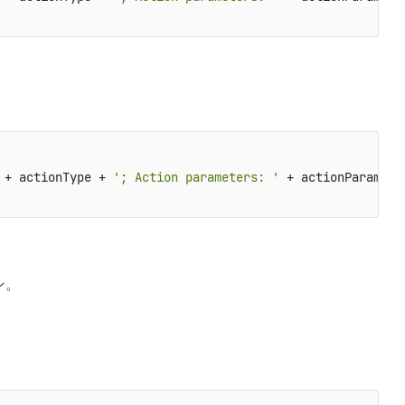
 + actionType + 
'; Action parameters: '
 + actionParams)

ン。