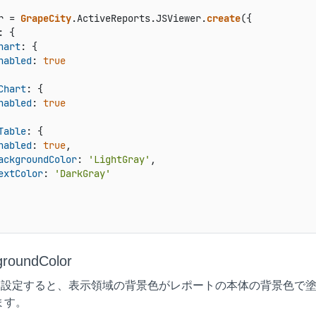
r = 
GrapeCity
.
ActiveReports
.
JSViewer
.
create
: {

hart
: {

nabled
: 
true
Chart
: {

nabled
: 
true
Table
: {

nabled
: 
true
,

ackgroundColor
: 
'LightGray'
,

extColor
: 
'DarkGray'
groundColor
ueに設定すると、表示領域の背景色がレポートの本体の背景色
ます。