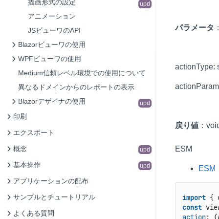
描画形式の設定
upd
アニメーション
パラメータ
JSビューワのAPI
Blazorビューワの使用
WPFビューワの使用
actionType: 
Medium信頼レベル環境での使用について
actionParams
異なるドメインからのレポートの表示
Blazorデザイナの使用
upd
印刷
戻り値
：voi
エクスポート
概念
ESM
upd
基本操作
upd
ESM
アプリケーションの配布
サンプルとチュートリアル
import
 { 
const
 vie
よくある質問
action
: 
(