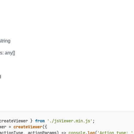
：
string
: any[]
d
createViewer } 
from
'./jsViewer.min.js'
wer = 
createViewer
actionType, actionParams
) =>
console
.
log
(
'Action type: '