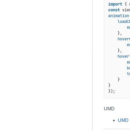
import
 { 
const
 vie
animation
loadC
e
    },

hover
e
    },

hover
e
b
t
    }

}

});
UMD
UMD