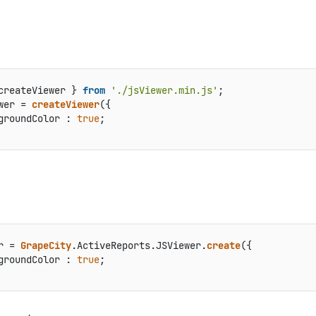
createViewer } 
from
'./jsViewer.min.js'
wer = 
createViewer
({

groundColor : 
true
;

r = 
GrapeCity
.
ActiveReports
.
JSViewer
.
create
({

groundColor : 
true
;
