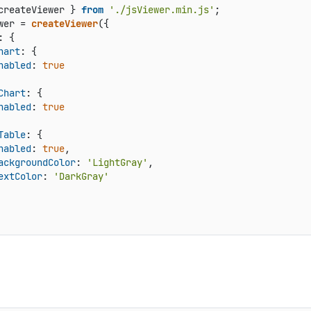
createViewer } 
from
'./jsViewer.min.js'
wer = 
createViewer
: {

hart
: {

nabled
: 
true
Chart
: {

nabled
: 
true
Table
: {

nabled
: 
true
,

ackgroundColor
: 
'LightGray'
,

extColor
: 
'DarkGray'