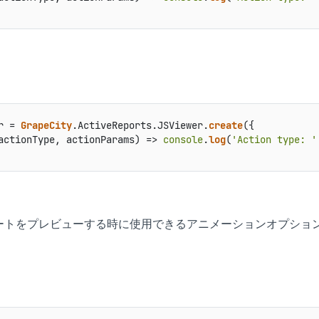
r = 
GrapeCity
.
ActiveReports
.
JSViewer
.
create
actionType, actionParams
) =>
console
.
log
(
'Action type: '
ートをプレビューする時に使用できるアニメーションオプショ