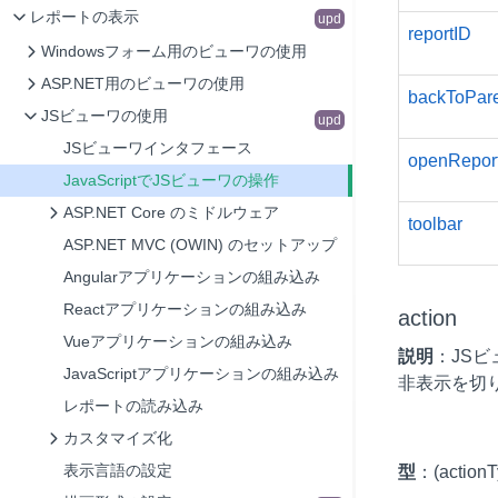
レポートの表示
upd
reportID
Windowsフォーム用のビューワの使用
ASP.NET用のビューワの使用
backToPar
JSビューワの使用
upd
JSビューワインタフェース
openRepor
JavaScriptでJSビューワの操作
ASP.NET Core のミドルウェア
toolbar
ASP.NET MVC (OWIN) のセットアップ
Angularアプリケーションの組み込み
Reactアプリケーションの組み込み
action
Vueアプリケーションの組み込み
説明
：JS
JavaScriptアプリケーションの組み込み
非表示を切
レポートの読み込み
カスタマイズ化
表示言語の設定
型
：(actionT