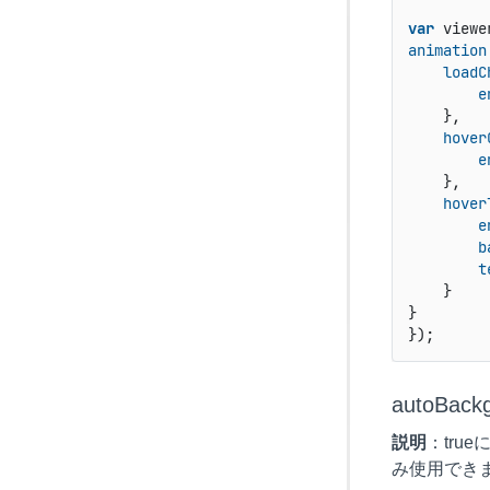
var
 viewe
animation
loadC
e
    },

hover
e
    },

hover
e
b
t
    }

}

});
autoBack
説明
：tr
み使用でき