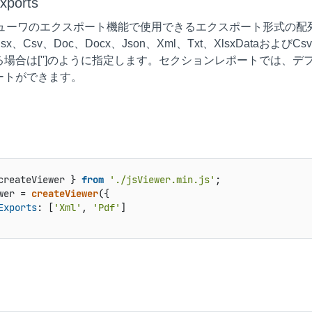
Exports
ビューワのエクスポート機能で使用できるエクスポート形式の配列。
s、Xlsx、Csv、Doc、Docx、Json、Xml、Txt、XlsxDa
合は['']のように指定します。セクションレポートでは、デフォルトでM
ートができます。
createViewer } 
from
'./jsViewer.min.js'
wer = 
createViewer
Exports
: [
'Xml'
, 
'Pdf'
]
