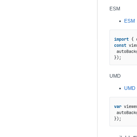
ESM
ESM
import
 { 
const
 vie
 autoBack
});
UMD
UMD
var
 viewe
 autoBack
});