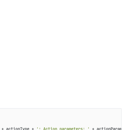
 + actionType + 
'; Action parameters: '
 + actionParams)
