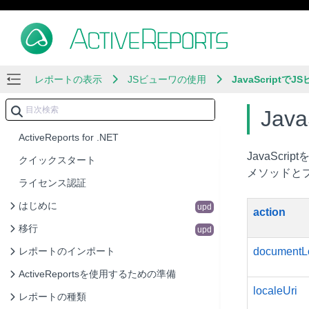
レポートの表示
JSビューワの使用
JavaScriptで
Jav
ActiveReports for .NET
JavaSc
クイックスタート
メソッドと
ライセンス認証
はじめに
upd
action
移行
upd
レポートのインポート
documentL
ActiveReportsを使用するための準備
localeUri
レポートの種類