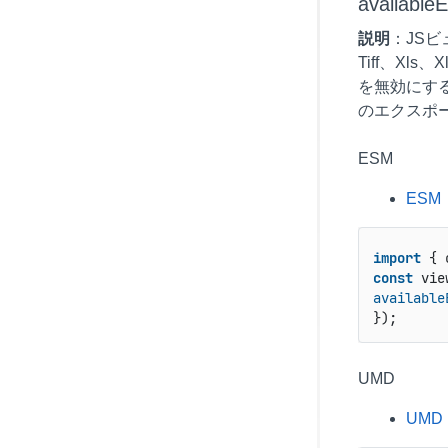
available
説明
：JS
Tiff、Xl
を無効にする場
のエクスポ
ESM
ESM
import
 { 
const
 vie
available
});
UMD
UMD