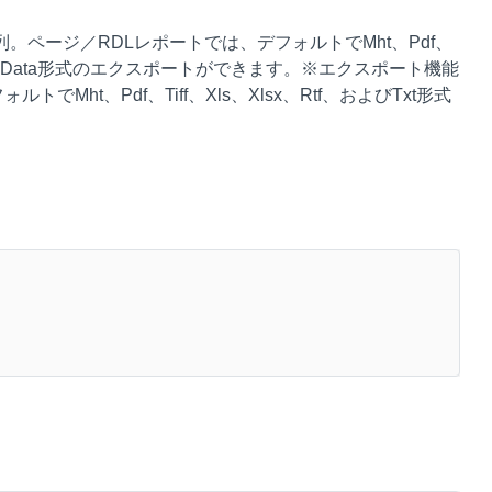
ページ／RDLレポートでは、デフォルトでMht、Pdf、
taおよびCsvData形式のエクスポートができます。※エクスポート機能
ht、Pdf、Tiff、Xls、Xlsx、Rtf、およびTxt形式