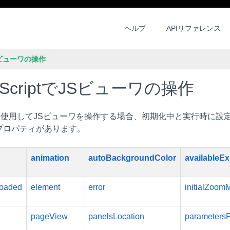
ヘルプ
APIリファレンス
JSビューワの操作
aScriptでJSビューワの操作
riptを使用してJSビューワを操作する場合、初期化中と実行時
プロパティがあります。
animation
autoBackgroundColor
availableEx
oaded
element
error
initialZoom
pageView
panelsLocation
parameters