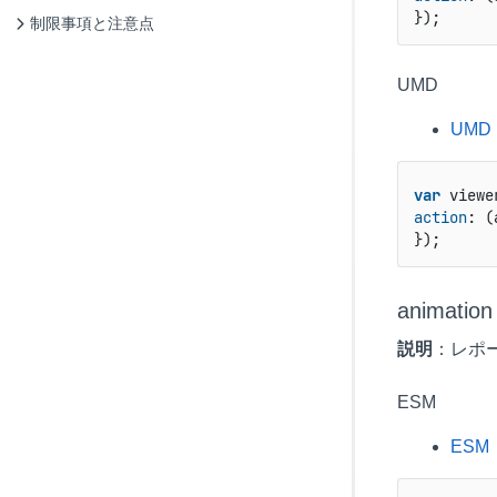
});
制限事項と注意点
UMD
UMD
var
 viewe
action
: 
(
});
animation
説明
：レポ
ESM
ESM