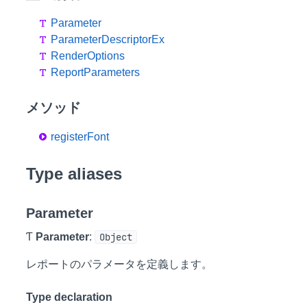
Parameter
ParameterDescriptorEx
RenderOptions
ReportParameters
メソッド
registerFont
Type aliases
Parameter
Ƭ
Parameter
:
Object
レポートのパラメータを定義します。
Type declaration