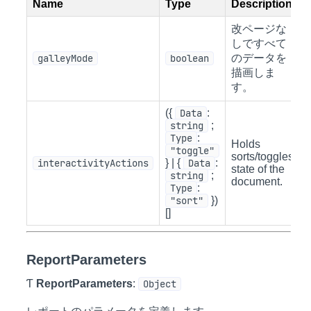
Name
Type
Description
改ページな
しですべて
galleyMode
boolean
のデータを
描画しま
す。
({
Data
:
string
;
Type
:
Holds
"toggle"
sorts/toggles
interactivityActions
} | {
Data
:
state of the
string
;
document.
Type
:
"sort"
})
[]
ReportParameters
Ƭ
ReportParameters
:
Object