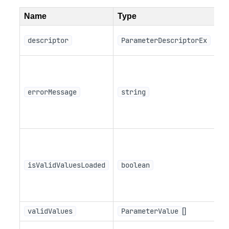
Name
Type
De
パ
descriptor
ParameterDescriptorEx
記
無
メ
に
errorMessage
string
ラ
ー
し
有
リ
ー
isValidValuesLoaded
boolean
場
「
す
validValues
ParameterValue
[]
有