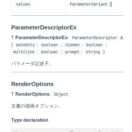
パ
values
ParameterVariant
[]
値
ParameterDescriptorEx
Ƭ
ParameterDescriptorEx
:
ParameterDescriptor
&
{
dateOnly
:
boolean
;
hidden
:
boolean
;
multiline
:
boolean
;
prompt
:
string
}
パラメータ記述子。
RenderOptions
Ƭ
RenderOptions
:
Object
文書の描画オプション。
Type declaration