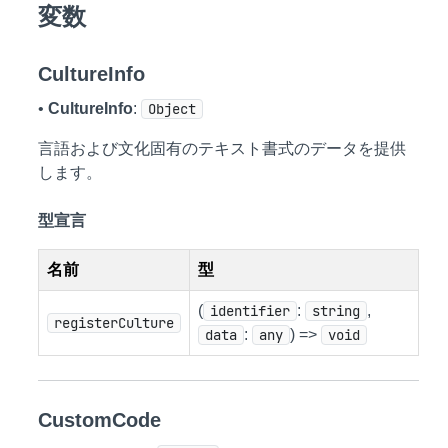
変数
CultureInfo
•
CultureInfo
:
Object
言語および文化固有のテキスト書式のデータを提供
します。
型宣言
名前
型
(
identifier
:
string
,
registerCulture
data
:
any
) =>
void
CustomCode