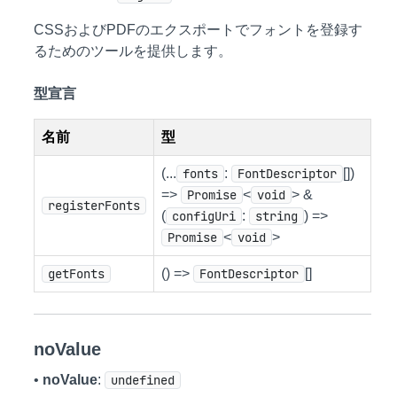
CSSおよびPDFのエクスポートでフォントを登録す
るためのツールを提供します。
型宣言
名前
型
(...
fonts
:
FontDescriptor
[])
=>
Promise
<
void
> &
registerFonts
(
configUri
:
string
) =>
Promise
<
void
>
getFonts
() =>
FontDescriptor
[]
noValue
•
noValue
:
undefined