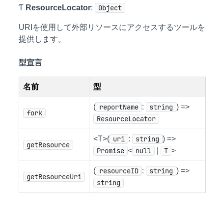
Ƭ
ResourceLocator
:
Object
URIを使用して外部リソースにアクセスするツールを
提供します。
型宣言
名前
型
(
reportName
:
string
) =>
fork
ResourceLocator
<T>(
uri
:
string
) =>
getResource
Promise
<
null
|
T
>
(
resourceID
:
string
) =>
getResourceUri
string