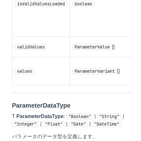
isValidValuesLoaded
boolean
さ
場
「
で
有
validValues
ParameterValue
[]
値
パ
values
ParameterVariant
[]
ー
値
ParameterDataType
Ƭ
ParameterDataType
:
"Boolean"
|
"String"
|
"Integer"
|
"Float"
|
"Date"
|
"DateTime"
パラメータのデータ型を定義します。