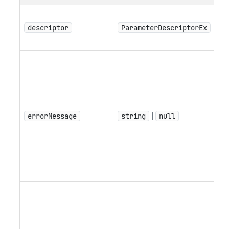
パ
descriptor
ParameterDescriptorEx
ー
述
無
パ
ー
値
し
errorMessage
string
|
null
ラ
ッ
ジ
示
す
有
値
ス
ロ