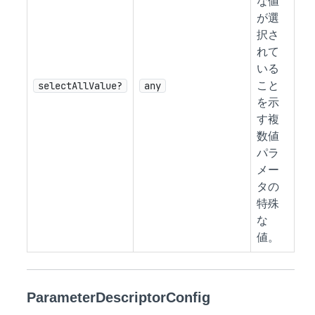
な値
が選
択さ
れて
いる
selectAllValue?
any
こと
を示
す複
数値
パラ
メー
タの
特殊
な
値。
ParameterDescriptorConfig