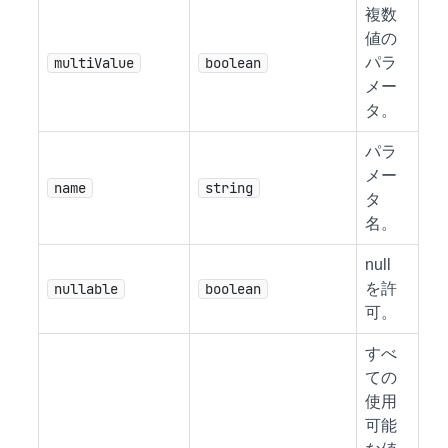
複数
値の
multiValue
boolean
パラ
メー
タ。
パラ
メー
name
string
タ
名。
null
nullable
boolean
を許
可。
すべ
ての
使用
可能