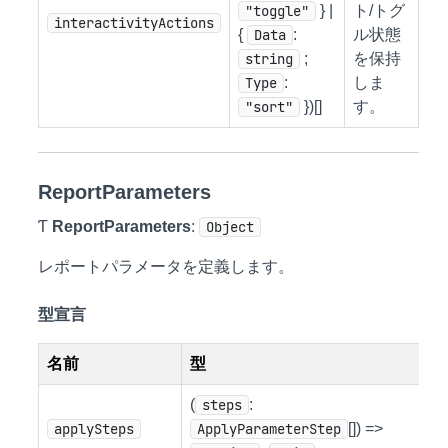
"toggle"
} |
ト/トグ
interactivityActions
{
Data
:
ル状態
string
;
を保持
Type
:
しま
"sort"
})[]
す。
ReportParameters
Ƭ
ReportParameters
:
Object
レポートパラメータを定義します。
型宣言
名前
型
(
steps
:
applySteps
ApplyParameterStep
[]) =>