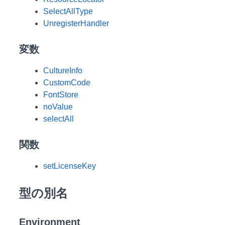
SelectAllType
UnregisterHandler
変数
CultureInfo
CustomCode
FontStore
noValue
selectAll
関数
setLicenseKey
型の別名
Environment