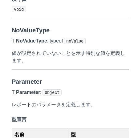
void
NoValueType
Ƭ
NoValueType
: typeof
noValue
値が設定されていないことを示す特別な値を定義し
ます。
Parameter
Ƭ
Parameter
:
Object
レポートのパラメータを定義します。
型宣言
名前
型
説