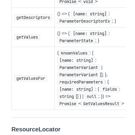
Promise
<
void
>
() => {
[name: string]
:
getDescriptors
ParameterDescriptorEx
; }
() => {
[name: string]
:
getValues
ParameterState
; }
(
knownValues
: {
[name: string]
:
ParameterVariant
|
ParameterVariant
[]; },
getValuesFor
requiredParameters
: {
[name: string]
: {
fields
:
string
[] } |
null
; }) =>
Promise
<
GetValuesResult
>
ResourceLocator