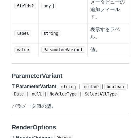
メータビューの
fields?
any
[]
追加フィール
ド。
表示するラベ
label
string
ル。
value
ParameterVariant
値。
ParameterVariant
Ƭ
ParameterVariant
:
string
|
number
|
boolean
|
Date
|
null
|
NoValueType
|
SelectAllType
パラメータ値の型。
RenderOptions
Ƭ
RenderOptions
: