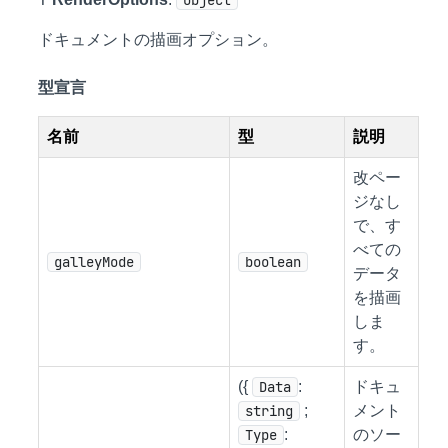
Object
ドキュメントの描画オプション。
型宣言
名前
型
説明
改ペー
ジなし
で、す
べての
galleyMode
boolean
データ
を描画
しま
す。
({
Data
:
ドキュ
string
;
メント
Type
:
のソー