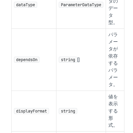
タの
dataType
ParameterDataType
デー
タ
型。
パラ
メー
タが
依存
dependsOn
string
[]
する
パラ
メー
タ。
値を
表示
displayFormat
string
する
形
式。