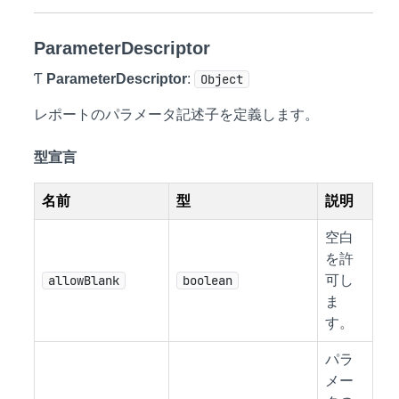
ParameterDescriptor
Ƭ
ParameterDescriptor
:
Object
レポートのパラメータ記述子を定義します。
型宣言
名前
型
説明
空白
を許
allowBlank
boolean
可し
ま
す。
パラ
メー