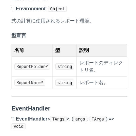
Ƭ
Environment
:
Object
式の計算に使用されるレポート環境。
型宣言
名前
型
説明
レポートのディレク
ReportFolder?
string
トリ名。
ReportName?
string
レポート名。
EventHandler
Ƭ
EventHandler
<
TArgs
>: (
args
:
TArgs
) =>
void