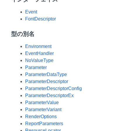
Event
FontDescriptor
型の別名
Environment
EventHandler
NoValueType
Parameter
ParameterDataType
ParameterDescriptor
ParameterDescriptorConfig
ParameterDescriptorEx
ParameterValue
ParameterVariant
RenderOptions
ReportParameters
ResourceLocator