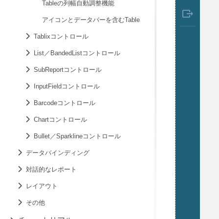
Tableの列幅自動調整機能
アイコンとデータバーを含むTable
Tablixコントロール
List／BandedListコントロール
SubReportコントロール
InputFieldコントロール
Barcodeコントロール
Chartコントロール
Bullet／Sparklineコントロール
データバインディング
対話的なレポート
レイアウト
その他