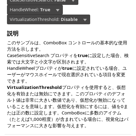
HandleWheel:
True
VirtualizationThreshold:
Disable
説明
このサンプルは、ComboBox コントロールの基本的な使用
方法を示します。
CaseSensitiveSearch プロパティを
true
に設定した場合、検
索では大文字と小文字が区別されます。
HandleWheelプロパティが
true
に設定され​ている場合、ユ
ーザーがマウスホイールで現在選択されている項目を変更
できます。
VirtualizationThreshold
プロパティを使用すると、仮想
化を有効または無効にできます。このプロパティのデフォ
ルト値は非常に大きい数値であり、仮想化が無効になって
いることを意味します。仮想化を有効にするには、値を0ま
たは正の数に設定します。ComboBoxに多数のアイテム
（たとえば1,000程度）が含まれている場合に、視覚化はパ
フォーマンスに大きな影響を与えます。