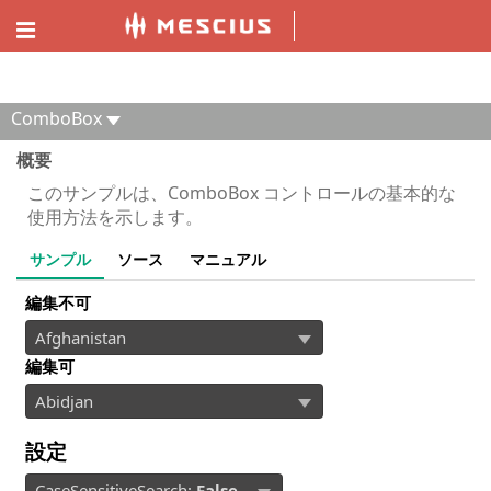
ComponentOne MVC デモエクスプローラー
ComboBox
概要
このサンプルは、ComboBox コントロールの基本的な
使用方法を示します。
サンプル
ソース
マニュアル
編集不可
編集可
設定
CaseSensitiveSearch:
False