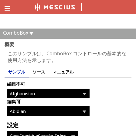
ComponentOne MVC デモエクスプローラー
ComboBox
概要
このサンプルは、ComboBox コントロールの基本的な
使用方法を示します。
サンプル
ソース
マニュアル
編集不可
編集可
設定
CaseSensitiveSearch:
False