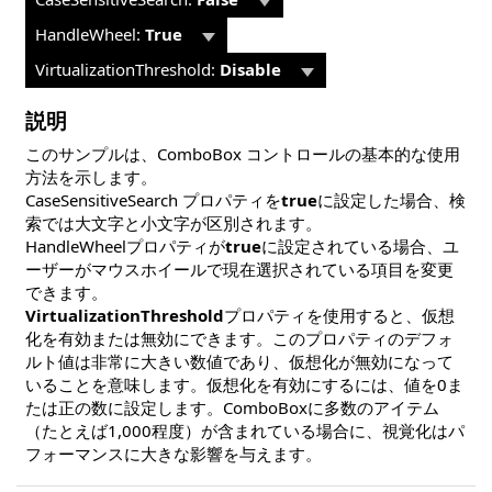
HandleWheel:
True
VirtualizationThreshold:
Disable
説明
このサンプルは、ComboBox コントロールの基本的な使用
方法を示します。
CaseSensitiveSearch プロパティを
true
に設定した場合、検
索では大文字と小文字が区別されます。
HandleWheelプロパティが
true
に設定され​ている場合、ユ
ーザーがマウスホイールで現在選択されている項目を変更
できます。
VirtualizationThreshold
プロパティを使用すると、仮想
化を有効または無効にできます。このプロパティのデフォ
ルト値は非常に大きい数値であり、仮想化が無効になって
いることを意味します。仮想化を有効にするには、値を0ま
たは正の数に設定します。ComboBoxに多数のアイテム
（たとえば1,000程度）が含まれている場合に、視覚化はパ
フォーマンスに大きな影響を与えます。