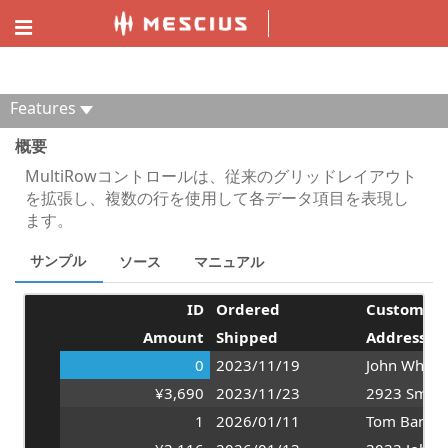
ComponentOne MVC MultiRowエクスプローラー
Features
概要
MultiRowコントロールは、従来のグリッドレイアウト
を拡張し、複数の行を使用して各データ項目を表現し
ます。
サンプル
ソース
マニュアル
ID
Ordered
Customer
Amount
Shipped
Address
0
2023/11/19
John White
¥3,690
2023/11/23
2923 Smith 
1
2026/01/11
Tom Banno