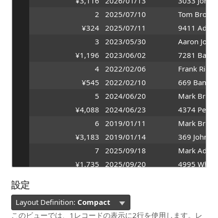
¥3,116
2026/01/13
3033 Johnso
2
2025/07/10
Tom Brown
¥324
2025/07/11
9411 Adams
3
2023/05/30
Aaron John
¥1,196
2023/06/02
7281 Banno
4
2022/02/06
Frank Richa
¥545
2022/02/10
669 Bannon
5
2024/06/20
Mark Brow
¥4,088
2024/06/23
4374 Peters
6
2019/01/11
Mark Brow
¥3,183
2019/01/14
369 Johnson
7
2025/09/18
Mark Adam
¥1,735
2025/09/20
4995 White 
設定
Layout Definition:
Compact
このビューでは、1レコードの表示に2行を使用します。レ