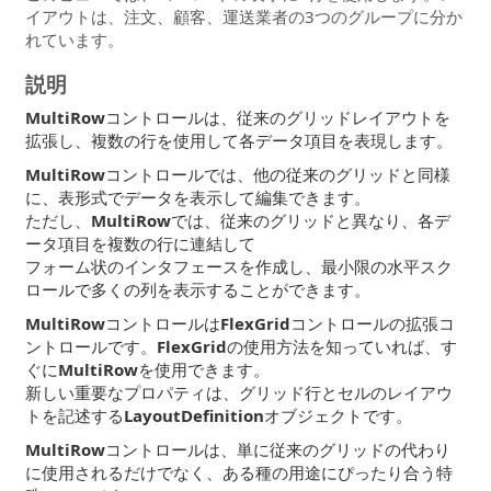
イアウトは、注文、顧客、運送業者の3つのグループに分か
れています。
説明
MultiRow
コントロールは、従来のグリッドレイアウトを
拡張し、複数の行を使用して各データ項目を表現します。
MultiRow
コントロールでは、他の従来のグリッドと同様
に、表形式でデータを表示して編集できます。
ただし、
MultiRow
では、従来のグリッドと異なり、各デ
ータ項目を複数の行に連結して
フォーム状のインタフェースを作成し、最小限の水平スク
ロールで多くの列を表示することができます。
MultiRow
コントロールは
FlexGrid
コントロールの拡張コ
ントロールです。
FlexGrid
の使用方法を知っていれば、す
ぐに
MultiRow
を使用できます。
新しい重要なプロパティは、グリッド行とセルのレイアウ
トを記述する
LayoutDefinition
オブジェクトです。
MultiRow
コントロールは、単に従来のグリッドの代わり
に使用されるだけでなく、ある種の用途にぴったり合う特