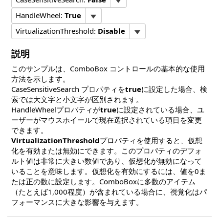
HandleWheel:
True
VirtualizationThreshold:
Disable
説明
このサンプルは、ComboBox コントロールの基本的な使用
方法を示します。
CaseSensitiveSearch プロパティを
true
に設定した場合、検
索では大文字と小文字が区別されます。
HandleWheelプロパティが
true
に設定され​ている場合、ユ
ーザーがマウスホイールで現在選択されている項目を変更
できます。
VirtualizationThreshold
プロパティを使用すると、仮想
化を有効または無効にできます。このプロパティのデフォ
ルト値は非常に大きい数値であり、仮想化が無効になって
いることを意味します。仮想化を有効にするには、値を0ま
たは正の数に設定します。ComboBoxに多数のアイテム
（たとえば1,000程度）が含まれている場合に、視覚化はパ
フォーマンスに大きな影響を与えます。