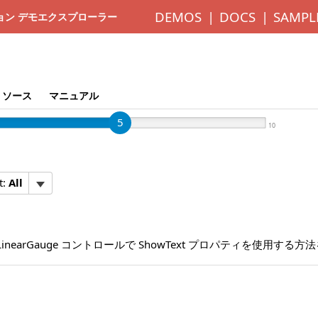
DEMOS
DOCS
SAMPL
ディション デモエクスプローラー
ソース
マニュアル
5
10
t:
All
inearGauge コントロールで ShowText プロパティを使用する