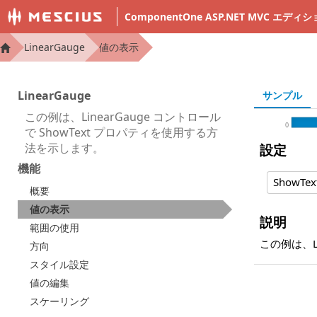
ComponentOne ASP.NET MVC エ
LinearGauge
値の表示
LinearGauge
サンプル
この例は、LinearGauge コントロール
0
で ShowText プロパティを使用する方
法を示します。
設定
機能
ShowTex
概要
値の表示
説明
範囲の使用
この例は、L
方向
スタイル設定
値の編集
スケーリング