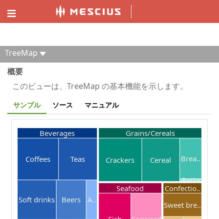
ComponentOne MVC デモエクスプローラー
TreeMap
概要
このビューは、TreeMap の基本機能を示します。
サンプル
ソース
マニュアル
Beverages
Grains/Cereals
Brea..
Coffees
Teas
Crackers
Cereal
Pasta
Seafood
Confectio..
Soft drinks
Beers
A..
Sweet bre..
Fish
Seaweed