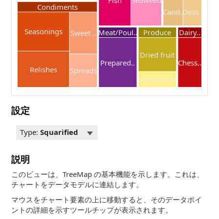
Condiments
Cand..
Dess..
Seasonings
Meat/Poul..
Produce
Dairy..
Sweet ..
Dried fruit
Prepared..
Chess..
Relishes
Spreads
Bean curd
設定
Type:
Squarified
説明
このビューは、TreeMap の基本機能を示します。これは、
チャートをデータモデルに連結します。
マウスをチャート要素の上に移動すると、そのデータポイ
ントの詳細を示すツールチップが表示されます。