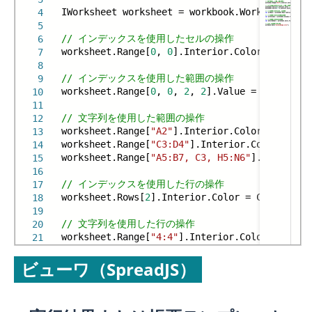
IWorksheet worksheet = workbook.Worksheets[
0
]
4
5
// インデックスを使用したセルの操作
6
worksheet.Range[
0
,
0
].Interior.Color = Color.
7
8
// インデックスを使用した範囲の操作
9
worksheet.Range[
0
,
0
,
2
,
2
].Value =
5
;
10
11
// 文字列を使用した範囲の操作
12
worksheet.Range[
"A2"
].Interior.Color = Color.
13
worksheet.Range[
"C3:D4"
].Interior.Color = Col
14
worksheet.Range[
"A5:B7, C3, H5:N6"
].Value =
2
15
16
// インデックスを使用した行の操作
17
worksheet.Rows[
2
].Interior.Color = Color.Ligh
18
19
// 文字列を使用した行の操作
20
worksheet.Range[
"4:4"
].Interior.Color = Color
21
22
ビューワ（SpreadJS）