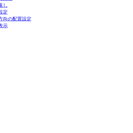
返し
設定
方向の配置設定
表示