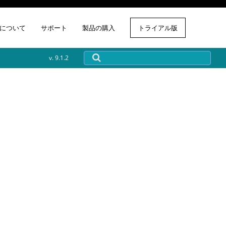
について
サポート
製品の購入
トライアル版
v. 9.1.2