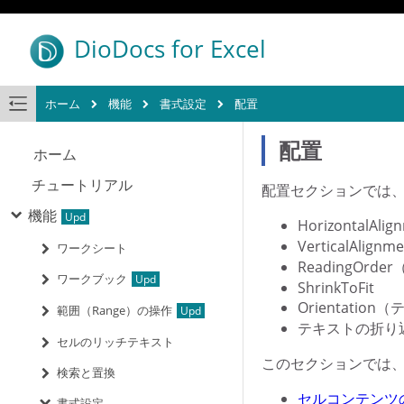
DioDocs for Excel
ホーム
機能
書式設定
配置
配置
ホーム
チュートリアル
配置セクションでは
機能
HorizontalA
VerticalAli
ワークシート
ReadingOrde
ワークブック
ShrinkToFit
Orientati
範囲（Range）の操作
テキストの折り
セルのリッチテキスト
このセクションでは
検索と置換
セルコンテンツ
書式設定