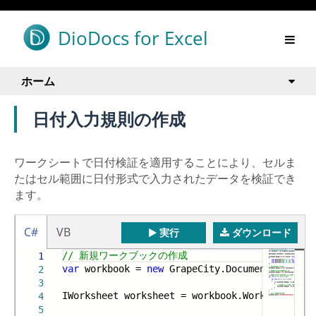
DioDocs for Excel
ホーム
日付入力規則の作成
ワークシートで日付検証を適用することにより、セルま
たはセル範囲に日付形式で入力されたデータを検証でき
ます。
C#
VB
実行
ダウンロード
// 新規ワークブックの作成
1
var
workbook =
new
GrapeCity.Documents.Excel.
2
3
IWorksheet worksheet = workbook.Worksheets[
0
]
4
5