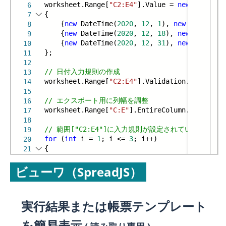
worksheet.Range[
"C2:E4"
].Value =
new
object
[,
6
{
7
{
new
DateTime(
2020
,
12
,
1
),
new
DateTime(
8
{
new
DateTime(
2020
,
12
,
18
),
new
DateTime
9
{
new
DateTime(
2020
,
12
,
31
),
new
DateTime
10
};
11
12
// 日付入力規則の作成
13
worksheet.Range[
"C2:E4"
].Validation.Add(Valid
14
15
// エクスポート用に列幅を調整
16
worksheet.Range[
"C:E"
].EntireColumn.ColumnWi
17
18
// 範囲["C2:E4"]に入力規則が設定されているかの判
19
for
(
int
i =
1
; i <=
3
; i++)
20
{
21
for
(
int
j =
2
; j <=
4
; j++)
22
ビューワ（SpreadJS）
実行結果または帳票テンプレート
を簡易表示