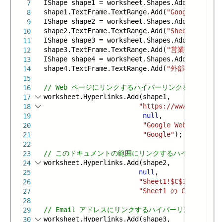
IShape shape1 = worksheet.Shapes.AddShape(Aut
7
shape1.TextFrame.TextRange.Add(
"Google Web
8
IShape shape2 = worksheet.Shapes.AddShape(Aut
9
shape2.TextFrame.TextRange.Add(
"Sheet1 の C3
10
IShape shape3 = worksheet.Shapes.AddShape(Aut
11
shape3.TextFrame.TextRange.Add(
"営業部にメール
12
IShape shape4 = worksheet.Shapes.AddShape(Aut
13
shape4.TextFrame.TextRange.Add(
"外部の.xlsx
14
15
// Web ページにリンクするハイパーリンクを追加
16
worksheet.Hyperlinks.Add(shape1,
17
"https://www.google.c
18
null
,
19
"Google Web サイト
20
"Google"
);
21
22
// このドキュメントの範囲にリンクするハイパーリン
23
worksheet.Hyperlinks.Add(shape2,
24
null
,
25
"Sheet1!$C$3:$E$4"
,
26
"Sheet1 の C3:E4 に
27
28
// Email アドレスにリンクするハイパーリンクを追加
29
worksheet.Hyperlinks.Add(shape3,
30