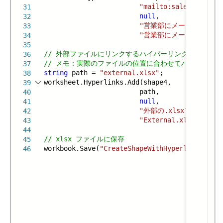
"mailto:sales@mescius
31
null
,
32
"営業部にメールを送信し
33
"営業部にメールを送信し
34
35
// 外部ファイルにリンクするハイパーリンクを追加
36
// メモ：実際のファイルの位置に合わせてパスを変更
37
string
path =
"external.xlsx"
;
38
worksheet.Hyperlinks.Add(shape4,
39
path,
40
null
,
41
"外部の.xlsxファイルに
42
"External.xlsx"
);
43
44
// xlsx ファイルに保存
45
workbook.Save(
"CreateShapeWithHyperlink.xlsx"
46