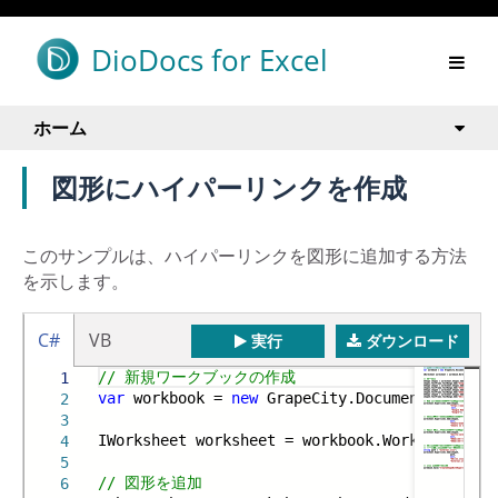
DioDocs for Excel
ホーム
図形にハイパーリンクを作成
このサンプルは、ハイパーリンクを図形に追加する方法
を示します。
C#
VB
実行
ダウンロード
// 新規ワークブックの作成
1
var
workbook =
new
GrapeCity.Documents.Excel.
2
3
IWorksheet worksheet = workbook.Worksheets[
0
]
4
5
// 図形を追加
6