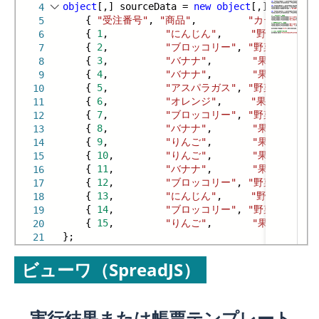
object
[,] sourceData =
new
object
[,] {
4
{
"受注番号"
,
"商品"
,
"カテゴリ"
,
"
5
{
1
,
"にんじん"
,
"野菜"
,
4
6
{
2
,
"ブロッコリー"
,
"野菜"
,
82
7
{
3
,
"バナナ"
,
"果物"
,
8
{
4
,
"バナナ"
,
"果物"
,
8
9
{
5
,
"アスパラガス"
,
"野菜"
,
26
10
{
6
,
"オレンジ"
,
"果物"
,
3
11
{
7
,
"ブロッコリー"
,
"野菜"
,
90
12
{
8
,
"バナナ"
,
"果物"
,
6
13
{
9
,
"りんご"
,
"果物"
,
2
14
{
10
,
"りんご"
,
"果物"
,
7
15
{
11
,
"バナナ"
,
"果物"
,
8
16
{
12
,
"ブロッコリー"
,
"野菜"
,
70
17
{
13
,
"にんじん"
,
"野菜"
,
1
18
{
14
,
"ブロッコリー"
,
"野菜"
,
28
19
{
15
,
"りんご"
,
"果物"
,
6
20
};
21
22
ビューワ（SpreadJS）
実行結果または帳票テンプレート