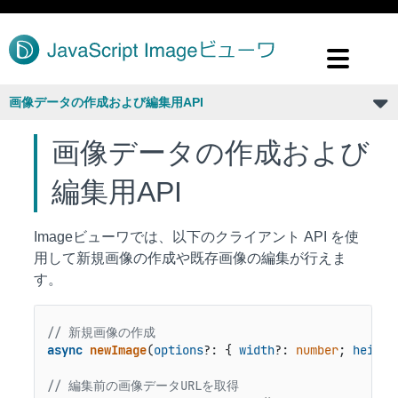
画像データの作成および編集用API
画像データの作成および
編集用API
Imageビューワでは、以下のクライアント API を使
用して新規画像の作成や既存画像の編集が行えま
す。
// 新規画像の作成
async
newImage
(
options
?: { 
width
?: 
number
; 
height
// 編集前の画像データURLを取得