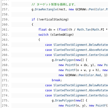
// ターゲット矩形を描画します。
            g
.
DrawRectangle
(
rect
,
new
 GCDRAW
::
Pen
(
Color
.
P
if
(!
verticalStacking
)
{
float
 dx 
=
(
float
)(
h 
/
Math
.
Tan
(
Math
.
PI 
*
switch
(
slantedAlign
)
{
case
SlantedTextAlignment
.
BelowRotate
case
SlantedTextAlignment
.
AboveRotate
case
SlantedTextAlignment
.
CenterInsid
                        g
.
DrawPolygon
(
new
[]
{
new
PointF
(
x 
+
 dx
,
 y
),
new
Po
new
PointF
(
x 
+
 w
,
 y 
+
 h
),
new
new
 GCDRAW
::
Pen
(
Color
.
Red
,
1
)
break
;
case
SlantedTextAlignment
.
BelowRotate
case
SlantedTextAlignment
.
AboveRotate
case
SlantedTextAlignment
.
CenterOutsi
                        g
.
DrawPolygon
(
new
[]
{
new
PointF
(
x
,
 y
),
new
PointF
(