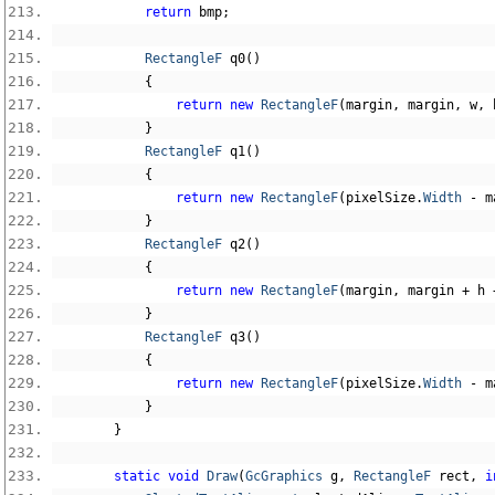
return
 bmp
;
RectangleF
 q0
()
{
return
new
RectangleF
(
margin
,
 margin
,
 w
,
 
}
RectangleF
 q1
()
{
return
new
RectangleF
(
pixelSize
.
Width
-
 m
}
RectangleF
 q2
()
{
return
new
RectangleF
(
margin
,
 margin 
+
 h 
}
RectangleF
 q3
()
{
return
new
RectangleF
(
pixelSize
.
Width
-
 m
}
}
static
void
Draw
(
GcGraphics
 g
,
RectangleF
 rect
,
i