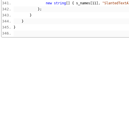
new
string
[]
{
 s_names
[
11
],
"SlantedTe
};
}
}
}