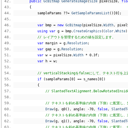
public
GcBitmap
GenerateImage
(
Size
 pixelSize
,
flo
{
            sampleParams 
??=
GetSampleParamsList
()[
0
];
var
 bmp 
=
new
GcBitmap
(
pixelSize
.
Width
,
 pixel
using
var
 g 
=
 bmp
.
CreateGraphics
(
Color
.
White
)
// レイアウトを管理するための値を設定します。
var
 margin 
=
 g
.
Resolution
;
var
 gap 
=
 g
.
Resolution
;
var
 w 
=
 pixelSize
.
Width
*
0.3f
;
var
 h 
=
 w
;
// verticalStackingをfalseにして、テキス
if
(
sampleParams
[
0
]
==
 s_names
[
0
])
{
// SlantedTextAlignment.BelowRo
// テキストを斜め基準線の内側（下側）に配置し、先頭
Draw
(
g
,
 q0
(),
 angle
:
-
70
,
false
,
SlantedT
// テキストを斜め基準線の内側（下側）に配置し、末尾
Draw
(
g
,
 q1
(),
 angle
:
-
70
,
false
,
SlantedT
// テキストを斜め基準線の内側（下側）に配置し、中