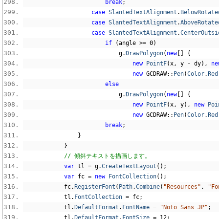
break
;
case
SlantedTextAlignment
.
BelowRotate
case
SlantedTextAlignment
.
AboveRotate
case
SlantedTextAlignment
.
CenterOutsi
if
(
angle 
>=
0
)
                            g
.
DrawPolygon
(
new
[]
{
new
PointF
(
x
,
 y 
-
 dy
),
ne
new
 GCDRAW
::
Pen
(
Color
.
Red
else
                            g
.
DrawPolygon
(
new
[]
{
new
PointF
(
x
,
 y
),
new
Poi
new
 GCDRAW
::
Pen
(
Color
.
Red
break
;
}
}
// 傾斜テキストを描画します。
var
 tl 
=
 g
.
CreateTextLayout
();
var
 fc 
=
new
FontCollection
();
            fc
.
RegisterFont
(
Path
.
Combine
(
"Resources"
,
"Fo
            tl
.
FontCollection
=
 fc
;
            tl
.
DefaultFormat
.
FontName
=
"Noto Sans JP"
;
            tl
.
DefaultFormat
.
FontSize
=
12
;