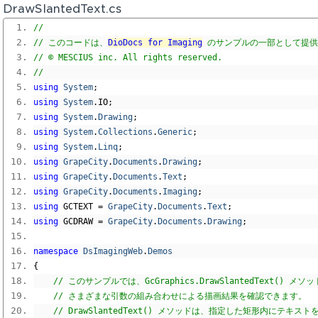
DrawSlantedText.cs
// 
// このコードは、
DioDocs for Imaging
 のサンプルの一部として提
// © MESCIUS inc. All rights reserved.
// 
using
System
;
using
System
.
IO
;
using
System
.
Drawing
;
using
System
.
Collections
.
Generic
;
using
System
.
Linq
;
using
GrapeCity
.
Documents
.
Drawing
;
using
GrapeCity
.
Documents
.
Text
;
using
GrapeCity
.
Documents
.
Imaging
;
using
 GCTEXT 
=
GrapeCity
.
Documents
.
Text
;
using
 GCDRAW 
=
GrapeCity
.
Documents
.
Drawing
;
namespace
DsImagingWeb
.
Demos
{
// このサンプルでは、GcGraphics.DrawSlantedText() メ
// さまざまな引数の組み合わせによる描画結果を確認できます。
// DrawSlantedText() メソッドは、指定した矩形内にテキ