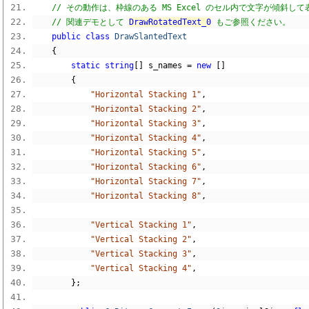
// その動作は、枠線のある MS Excel のセル内で文字が傾斜
// 関連デモとして 
DrawRotatedText_0
 もご参照ください。
public
class
DrawSlantedText
{
static
string
[]
 s_names 
=
new
[]
{
"Horizontal Stacking 1"
,
"Horizontal Stacking 2"
,
"Horizontal Stacking 3"
,
"Horizontal Stacking 4"
,
"Horizontal Stacking 5"
,
"Horizontal Stacking 6"
,
"Horizontal Stacking 7"
,
"Horizontal Stacking 8"
,
"Vertical Stacking 1"
,
"Vertical Stacking 2"
,
"Vertical Stacking 3"
,
"Vertical Stacking 4"
,
};