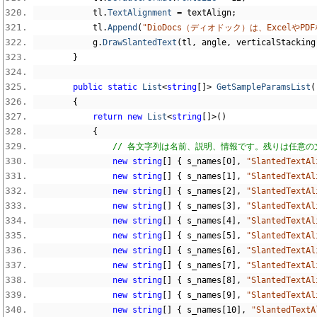
            tl
.
TextAlignment
=
 textAlign
;
            tl
.
Append
(
"DioDocs（ディオドック）は、Excelや
            g
.
DrawSlantedText
(
tl
,
 angle
,
 verticalStacking
}
public
static
List
<
string
[]>
GetSampleParamsList
(
{
return
new
List
<
string
[]>()
{
// 各文字列は名前、説明、情報です。残りは任意の
new
string
[]
{
 s_names
[
0
],
"SlantedTex
new
string
[]
{
 s_names
[
1
],
"SlantedTex
new
string
[]
{
 s_names
[
2
],
"SlantedTex
new
string
[]
{
 s_names
[
3
],
"SlantedTex
new
string
[]
{
 s_names
[
4
],
"SlantedTex
new
string
[]
{
 s_names
[
5
],
"SlantedTex
new
string
[]
{
 s_names
[
6
],
"SlantedTex
new
string
[]
{
 s_names
[
7
],
"SlantedTex
new
string
[]
{
 s_names
[
8
],
"SlantedTex
new
string
[]
{
 s_names
[
9
],
"SlantedTex
new
string
[]
{
 s_names
[
10
],
"SlantedTe