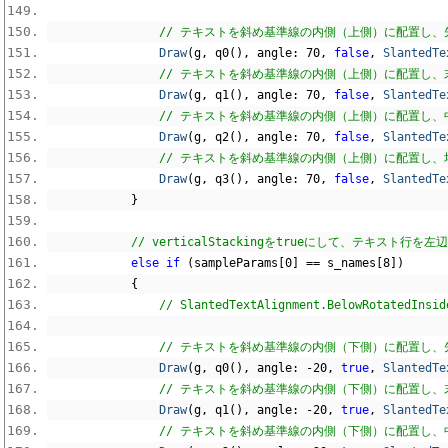
// テキストを斜め基準線の内側（上側）に配置し、先頭
Draw
(
g
,
 q0
(),
 angle
:
70
,
false
,
SlantedTe
// テキストを斜め基準線の内側（上側）に配置し、末尾
Draw
(
g
,
 q1
(),
 angle
:
70
,
false
,
SlantedTe
// テキストを斜め基準線の内側（上側）に配置し、中
Draw
(
g
,
 q2
(),
 angle
:
70
,
false
,
SlantedTe
// テキストを斜め基準線の内側（上側）に配置し、均等
Draw
(
g
,
 q3
(),
 angle
:
70
,
false
,
SlantedTe
}
// verticalStackingをtrueにして、テキスト
else
if
(
sampleParams
[
0
]
==
 s_names
[
8
])
{
// SlantedTextAlignment.BelowR
// テキストを斜め基準線の内側（下側）に配置し、先頭
Draw
(
g
,
 q0
(),
 angle
:
-
20
,
true
,
SlantedTe
// テキストを斜め基準線の内側（下側）に配置し、末尾
Draw
(
g
,
 q1
(),
 angle
:
-
20
,
true
,
SlantedTe
// テキストを斜め基準線の内側（下側）に配置し、中