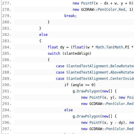
new
PointF
(
x 
-
 dx 
+
 w
,
 y 
+
 h
)
new
 GCDRAW
::
Pen
(
Color
.
Red
,
1
)
break
;
}
}
else
{
float
 dy 
=
(
float
)(
w 
*
Math
.
Tan
(
Math
.
PI 
*
switch
(
slantedAlign
)
{
case
SlantedTextAlignment
.
BelowRotate
case
SlantedTextAlignment
.
AboveRotate
case
SlantedTextAlignment
.
CenterInsid
if
(
angle 
>=
0
)
                            g
.
DrawPolygon
(
new
[]
{
new
PointF
(
x
,
 y
),
new
Poi
new
 GCDRAW
::
Pen
(
Color
.
Red
else
                            g
.
DrawPolygon
(
new
[]
{
new
PointF
(
x
,
 y 
-
 dy
),
ne
new
 GCDRAW
::
Pen
(
Color
.
Red