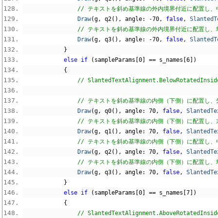
// テキストを斜め基準線の外内境界付近に配置し、中
Draw
(
g
,
 q2
(),
 angle
:
-
70
,
false
,
SlantedT
// テキストを斜め基準線の外内境界付近に配置し、均等
Draw
(
g
,
 q3
(),
 angle
:
-
70
,
false
,
SlantedT
}
else
if
(
sampleParams
[
0
]
==
 s_names
[
6
])
{
// SlantedTextAlignment.BelowR
// テキストを斜め基準線の内側（下側）に配置し、先頭
Draw
(
g
,
 q0
(),
 angle
:
70
,
false
,
SlantedTe
// テキストを斜め基準線の内側（下側）に配置し、末尾
Draw
(
g
,
 q1
(),
 angle
:
70
,
false
,
SlantedTe
// テキストを斜め基準線の内側（下側）に配置し、中
Draw
(
g
,
 q2
(),
 angle
:
70
,
false
,
SlantedTe
// テキストを斜め基準線の内側（下側）に配置し、均等
Draw
(
g
,
 q3
(),
 angle
:
70
,
false
,
SlantedTe
}
else
if
(
sampleParams
[
0
]
==
 s_names
[
7
])
{
// SlantedTextAlignment.AboveR