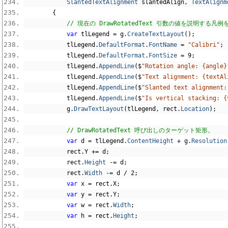
SlantedTextAlignment
 slantedAlign
,
TextAlignm
{
// 現在の DrawRotatedText 引数の値を説明する凡
var
 tlLegend 
=
 g
.
CreateTextLayout
();
            tlLegend
.
DefaultFormat
.
FontName
=
"Calibri"
;
            tlLegend
.
DefaultFormat
.
FontSize
=
9
;
            tlLegend
.
AppendLine
(
$
"Rotation angle: {angle}
            tlLegend
.
AppendLine
(
$
"Text alignment: {textAl
            tlLegend
.
AppendLine
(
$
"Slanted text alignment:
            tlLegend
.
AppendLine
(
$
"Is vertical stacking: {
            g
.
DrawTextLayout
(
tlLegend
,
 rect
.
Location
);
// DrawRotatedText 呼び出しのターゲット矩形。
var
 d 
=
 tlLegend
.
ContentHeight
+
 g
.
Resolution
            rect
.
Y 
+=
 d
;
            rect
.
Height
-=
 d
;
            rect
.
Width
-=
 d 
/
2
;
var
 x 
=
 rect
.
X
;
var
 y 
=
 rect
.
Y
;
var
 w 
=
 rect
.
Width
;
var
 h 
=
 rect
.
Height
;