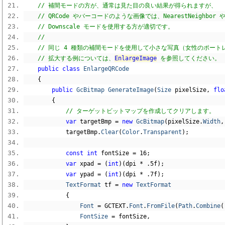
// 補間モードの方が、通常は見た目の良い結果が得られますが、
// QRCode やバーコードのような画像では、NearestNeighbor 
// Downscale モードを使用する方が適切です。
//
// 同じ 4 種類の補間モードを使用して小さな写真（女性のポート
// 拡大する例については、
EnlargeImage
 を参照してください。
public
class
EnlargeQRCode
{
public
GcBitmap
GenerateImage
(
Size
 pixelSize
,
flo
{
// ターゲットビットマップを作成してクリアします。
var
 targetBmp 
=
new
GcBitmap
(
pixelSize
.
Width
,
            targetBmp
.
Clear
(
Color
.
Transparent
);
const
int
 fontSize 
=
16
;
var
 xpad 
=
(
int
)(
dpi 
*
.
5f
);
var
 ypad 
=
(
int
)(
dpi 
*
.
7f
);
TextFormat
 tf 
=
new
TextFormat
{
Font
=
 GCTEXT
.
Font
.
FromFile
(
Path
.
Combine
(
FontSize
=
 fontSize
,