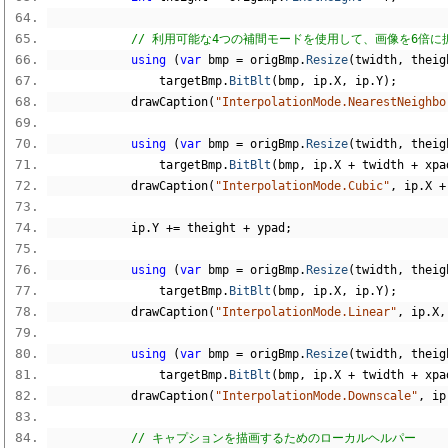
// 利用可能な4つの補間モードを使用して、画像を6倍
using
(
var
 bmp 
=
 origBmp
.
Resize
(
twidth
,
 theig
                targetBmp
.
BitBlt
(
bmp
,
 ip
.
X
,
 ip
.
Y
);
            drawCaption
(
"InterpolationMode.NearestNeighbo
using
(
var
 bmp 
=
 origBmp
.
Resize
(
twidth
,
 theig
                targetBmp
.
BitBlt
(
bmp
,
 ip
.
X 
+
 twidth 
+
 xpa
            drawCaption
(
"InterpolationMode.Cubic"
,
 ip
.
X 
+
            ip
.
Y 
+=
 theight 
+
 ypad
;
using
(
var
 bmp 
=
 origBmp
.
Resize
(
twidth
,
 theig
                targetBmp
.
BitBlt
(
bmp
,
 ip
.
X
,
 ip
.
Y
);
            drawCaption
(
"InterpolationMode.Linear"
,
 ip
.
X
,
using
(
var
 bmp 
=
 origBmp
.
Resize
(
twidth
,
 theig
                targetBmp
.
BitBlt
(
bmp
,
 ip
.
X 
+
 twidth 
+
 xpa
            drawCaption
(
"InterpolationMode.Downscale"
,
 ip
// キャプションを描画するためのローカルヘルパー