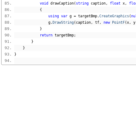
void
 drawCaption
(
string
 caption
,
float
 x
,
flo
{
using
var
 g 
=
 targetBmp
.
CreateGraphics
(
nu
                g
.
DrawString
(
caption
,
 tf
,
new
PointF
(
x
,
 y
}
return
 targetBmp
;
}
}
}