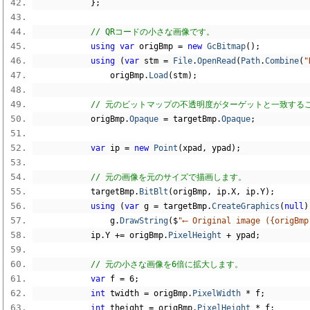
};
// QRコードの小さな画像です。
using
var
 origBmp 
=
new
GcBitmap
();
using
(
var
 stm 
=
File
.
OpenRead
(
Path
.
Combine
(
"
                origBmp
.
Load
(
stm
);
// 元のビットマップの不透明度がターゲットと一致する
            origBmp
.
Opaque
=
 targetBmp
.
Opaque
;
var
 ip 
=
new
Point
(
xpad
,
 ypad
);
// 元の画像を元のサイズで描画します。
            targetBmp
.
BitBlt
(
origBmp
,
 ip
.
X
,
 ip
.
Y
);
using
(
var
 g 
=
 targetBmp
.
CreateGraphics
(
null
)
                g
.
DrawString
(
$
"⟵ Original image ({origBmp
            ip
.
Y 
+=
 origBmp
.
PixelHeight
+
 ypad
;
// 元の小さな画像を6倍に拡大します。
var
 f 
=
6
;
int
 twidth 
=
 origBmp
.
PixelWidth
*
 f
;
int
 theight 
=
 origBmp
.
PixelHeight
*
 f
;