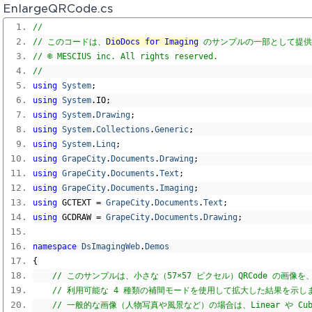
EnlargeQRCode.cs
// 
// このコードは、
DioDocs for Imaging
 のサンプルの一部として提
// © MESCIUS inc. All rights reserved.
// 
using
System
;
using
System
.
IO
;
using
System
.
Drawing
;
using
System
.
Collections
.
Generic
;
using
System
.
Linq
;
using
GrapeCity
.
Documents
.
Drawing
;
using
GrapeCity
.
Documents
.
Text
;
using
GrapeCity
.
Documents
.
Imaging
;
using
 GCTEXT 
=
GrapeCity
.
Documents
.
Text
;
using
 GCDRAW 
=
GrapeCity
.
Documents
.
Drawing
;
namespace
DsImagingWeb
.
Demos
{
// このサンプルは、小さな（57×57 ピクセル）QRCode の画像を
// 利用可能な 4 種類の補間モードを使用して拡大した結果を示し
// 一般的な画像（人物写真や風景など）の場合は、Linear や Cub