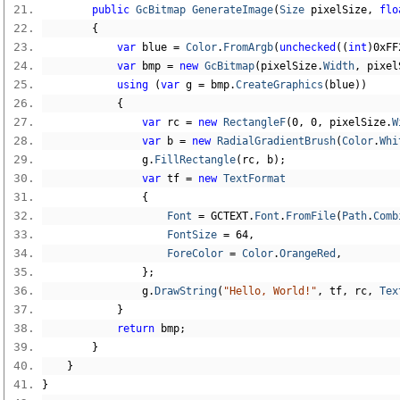
public
GcBitmap
GenerateImage
(
Size
 pixelSize
,
flo
{
var
 blue 
=
Color
.
FromArgb
(
unchecked
((
int
)
0xFF
var
 bmp 
=
new
GcBitmap
(
pixelSize
.
Width
,
 pixel
using
(
var
 g 
=
 bmp
.
CreateGraphics
(
blue
))
{
var
 rc 
=
new
RectangleF
(
0
,
0
,
 pixelSize
.
W
var
 b 
=
new
RadialGradientBrush
(
Color
.
Whi
                g
.
FillRectangle
(
rc
,
 b
);
var
 tf 
=
new
TextFormat
{
Font
=
 GCTEXT
.
Font
.
FromFile
(
Path
.
Comb
FontSize
=
64
,
ForeColor
=
Color
.
OrangeRed
,
};
                g
.
DrawString
(
"Hello, World!"
,
 tf
,
 rc
,
Tex
}
return
 bmp
;
}
}
}