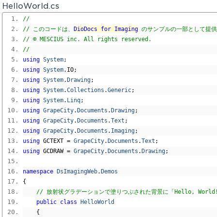
HelloWorld.cs
// 
// このコードは、
DioDocs for Imaging
 のサンプルの一部として提
// © MESCIUS inc. All rights reserved.
// 
using
System
;
using
System
.
IO
;
using
System
.
Drawing
;
using
System
.
Collections
.
Generic
;
using
System
.
Linq
;
using
GrapeCity
.
Documents
.
Drawing
;
using
GrapeCity
.
Documents
.
Text
;
using
GrapeCity
.
Documents
.
Imaging
;
using
 GCTEXT 
=
GrapeCity
.
Documents
.
Text
;
using
 GCDRAW 
=
GrapeCity
.
Documents
.
Drawing
;
namespace
DsImagingWeb
.
Demos
{
// 放射状グラデーションで塗りつぶされた背景に「Hello, Wor
public
class
HelloWorld
{