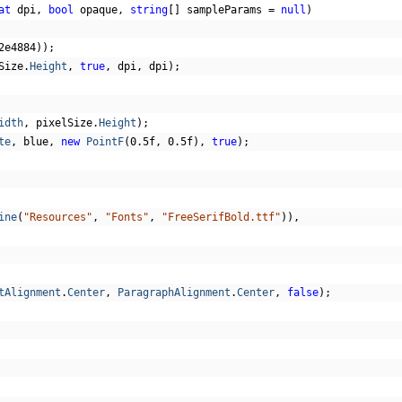
at
 dpi
,
bool
 opaque
,
string
[]
 sampleParams 
=
null
)
2e4884
));
Size
.
Height
,
true
,
 dpi
,
 dpi
);
idth
,
 pixelSize
.
Height
);
te
,
 blue
,
new
PointF
(
0.5f
,
0.5f
),
true
);
ine
(
"Resources"
,
"Fonts"
,
"FreeSerifBold.ttf"
)),
tAlignment
.
Center
,
ParagraphAlignment
.
Center
,
false
);