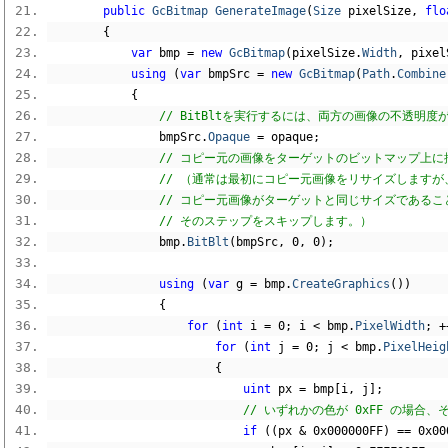
public
GcBitmap
GenerateImage
(
Size
 pixelSize
,
flo
{
var
 bmp 
=
new
GcBitmap
(
pixelSize
.
Width
,
 pixel
using
(
var
 bmpSrc 
=
new
GcBitmap
(
Path
.
Combine
{
// BitBltを実行するには、両方の画像の不透明
                bmpSrc
.
Opaque
=
 opaque
;
// コピー元の画像をターゲットのビットマップ上に
// （通常は最初にコピー元画像をリサイズしますが
// コピー元画像がターゲットと同じサイズである
// そのステップをスキップします。）
                bmp
.
BitBlt
(
bmpSrc
,
0
,
0
);
using
(
var
 g 
=
 bmp
.
CreateGraphics
())
{
for
(
int
 i 
=
0
;
 i 
<
 bmp
.
PixelWidth
;
+
for
(
int
 j 
=
0
;
 j 
<
 bmp
.
PixelHeig
{
uint
 px 
=
 bmp
[
i
,
 j
];
// いずれかの色が 0xFF の場
if
((
px 
&
0x000000FF
)
==
0x00