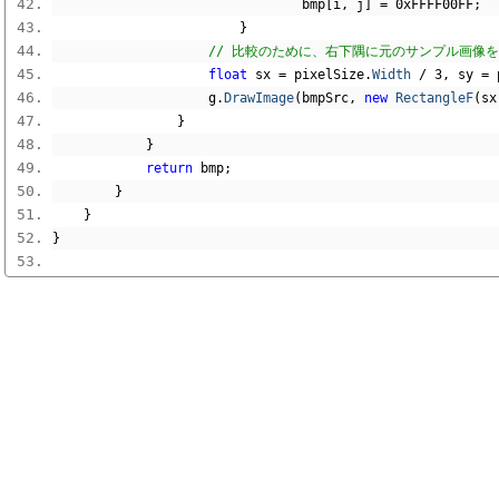
                                bmp
[
i
,
 j
]
=
0xFFFF00FF
;
}
// 比較のために、右下隅に元のサンプル画像
float
 sx 
=
 pixelSize
.
Width
/
3
,
 sy 
=
 
                    g
.
DrawImage
(
bmpSrc
,
new
RectangleF
(
sx
}
}
return
 bmp
;
}
}
}