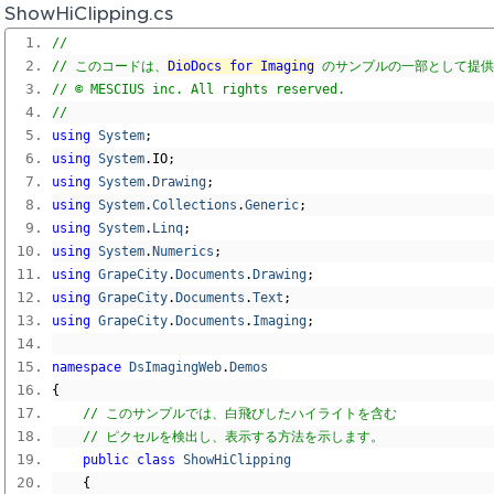
ShowHiClipping.cs
// 
// このコードは、
DioDocs for Imaging
 のサンプルの一部として提
// © MESCIUS inc. All rights reserved.
// 
using
System
;
using
System
.
IO
;
using
System
.
Drawing
;
using
System
.
Collections
.
Generic
;
using
System
.
Linq
;
using
System
.
Numerics
;
using
GrapeCity
.
Documents
.
Drawing
;
using
GrapeCity
.
Documents
.
Text
;
using
GrapeCity
.
Documents
.
Imaging
;
namespace
DsImagingWeb
.
Demos
{
// このサンプルでは、白飛びしたハイライトを含む
// ピクセルを検出し、表示する方法を示します。
public
class
ShowHiClipping
{