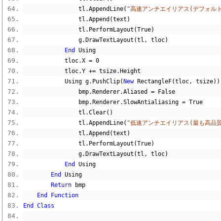
                tl
.
AppendLine
(
"高速アンチエイリアス(デフォルト
                tl
.
Append
(
text
)
                tl
.
PerformLayout
(
True
)
                g
.
DrawTextLayout
(
tl
,
 tloc
)
End
 Using
            tloc
.
X 
=
0
            tloc
.
Y 
+=
 tsize
.
Height
            Using g
.
PushClip
(
New
 RectangleF
(
tloc
,
 tsize
))
                bmp
.
Renderer
.
Aliased 
=
False
                bmp
.
Renderer
.
SlowAntialiasing 
=
True
                tl
.
Clear
()
                tl
.
AppendLine
(
"低速アンチエイリアス(最も高品質
                tl
.
Append
(
text
)
                tl
.
PerformLayout
(
True
)
                g
.
DrawTextLayout
(
tl
,
 tloc
)
End
 Using
End
 Using
Return
 bmp
End
Function
End
Class