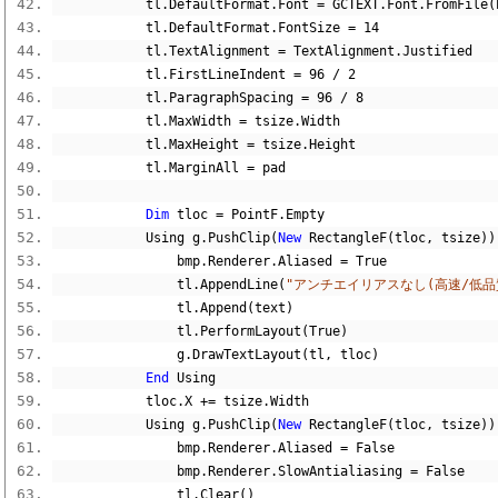
            tl
.
DefaultFormat
.
Font 
=
 GCTEXT
.
Font
.
FromFile
(
            tl
.
DefaultFormat
.
FontSize 
=
14
            tl
.
TextAlignment 
=
 TextAlignment
.
Justified
            tl
.
FirstLineIndent 
=
96
/
2
            tl
.
ParagraphSpacing 
=
96
/
8
            tl
.
MaxWidth 
=
 tsize
.
Width
            tl
.
MaxHeight 
=
 tsize
.
Height
            tl
.
MarginAll 
=
 pad
Dim
 tloc 
=
 PointF
.
Empty
            Using g
.
PushClip
(
New
 RectangleF
(
tloc
,
 tsize
))
                bmp
.
Renderer
.
Aliased 
=
True
                tl
.
AppendLine
(
"アンチエイリアスなし(高速/低品
                tl
.
Append
(
text
)
                tl
.
PerformLayout
(
True
)
                g
.
DrawTextLayout
(
tl
,
 tloc
)
End
 Using
            tloc
.
X 
+=
 tsize
.
Width
            Using g
.
PushClip
(
New
 RectangleF
(
tloc
,
 tsize
))
                bmp
.
Renderer
.
Aliased 
=
False
                bmp
.
Renderer
.
SlowAntialiasing 
=
False
                tl
.
Clear
()