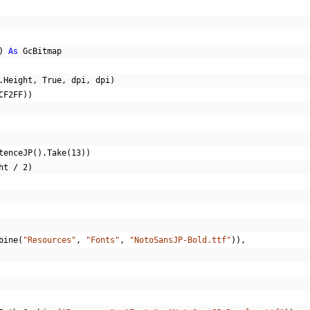
)
As
 GcBitmap
.
Height
,
True
,
 dpi
,
 dpi
)
CF2FF
))
tenceJP
().
Take
(
13
))
ht 
/
2
)
bine
(
"Resources"
,
"Fonts"
,
"NotoSansJP-Bold.ttf"
)),