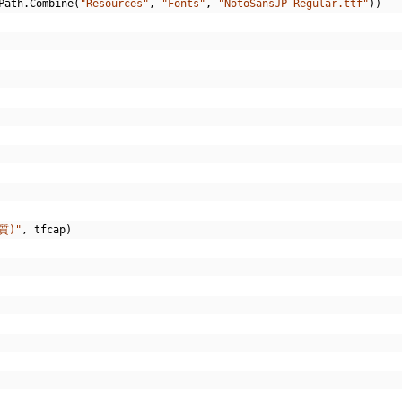
Path
.
Combine
(
"Resources"
,
"Fonts"
,
"NotoSansJP-Regular.ttf"
))
質)"
,
 tfcap
)