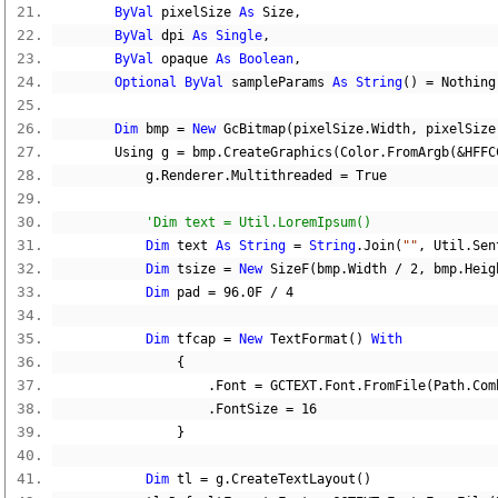
ByVal
 pixelSize 
As
 Size
,
ByVal
 dpi 
As
Single
,
ByVal
 opaque 
As
Boolean
,
Optional
ByVal
 sampleParams 
As
String
()
=
Nothing
Dim
 bmp 
=
New
 GcBitmap
(
pixelSize
.
Width
,
 pixelSize
        Using g 
=
 bmp
.
CreateGraphics
(
Color
.
FromArgb
(&
HFFC
            g
.
Renderer
.
Multithreaded 
=
True
'Dim text = Util.LoremIpsum()
Dim
 text 
As
String
=
String
.
Join
(
""
,
 Util
.
Sen
Dim
 tsize 
=
New
 SizeF
(
bmp
.
Width 
/
2
,
 bmp
.
Heig
Dim
 pad 
=
96.0F
/
4
Dim
 tfcap 
=
New
 TextFormat
()
With
{
.
Font 
=
 GCTEXT
.
Font
.
FromFile
(
Path
.
Com
.
FontSize 
=
16
}
Dim
 tl 
=
 g
.
CreateTextLayout
()