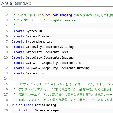
Antialiasing.vb
'' 
'' このコードは、
DioDocs for Imaging
 のサンプルの一部として提
'' © MESCIUS inc. All rights reserved.
'' 
Imports
 System
.
IO
Imports
 System
.
Drawing
Imports
 System
.
Numerics
Imports
 GrapeCity
.
Documents
.
Drawing
Imports
 GrapeCity
.
Documents
.
Text
Imports
 GrapeCity
.
Documents
.
Imaging
Imports
 GCTEXT 
=
 GrapeCity
.
Documents
.
Text
Imports
 GCDRAW 
=
 GrapeCity
.
Documents
.
Drawing
Imports
 System
.
Linq
'' このサンプルでは、テキスト描画における各種（アンチ）エイリアシ
'' -アンチエイリアスなし：非常に高速ですが、品質が低いため推奨さ
'' -高速アンチエイリアス：高品質かつ高速な描画を実現する既定のモ
'' -低速アンチエイリアス：最も高品質ですが、既定のモードより描画
Public
Class
 Antialiasing
Function
 GenerateImage
(