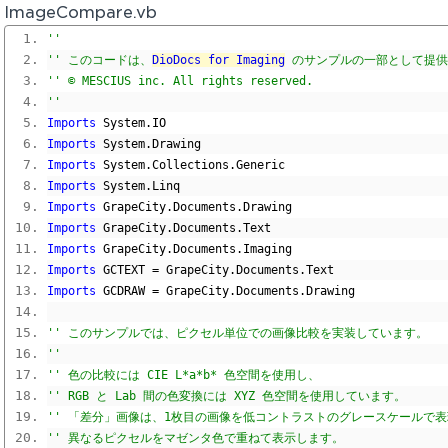
ImageCompare.vb
'' 
'' このコードは、
DioDocs for Imaging
 のサンプルの一部として提
'' © MESCIUS inc. All rights reserved.
'' 
Imports
 System
.
IO
Imports
 System
.
Drawing
Imports
 System
.
Collections
.
Generic
Imports
 System
.
Linq
Imports
 GrapeCity
.
Documents
.
Drawing
Imports
 GrapeCity
.
Documents
.
Text
Imports
 GrapeCity
.
Documents
.
Imaging
Imports
 GCTEXT 
=
 GrapeCity
.
Documents
.
Text
Imports
 GCDRAW 
=
 GrapeCity
.
Documents
.
Drawing
'' このサンプルでは、ピクセル単位での画像比較を実装しています。
'' 
'' 色の比較には CIE L*a*b* 色空間を使用し、
'' RGB と Lab 間の色変換には XYZ 色空間を使用しています。
'' 「差分」画像は、1枚目の画像を低コントラストのグレースケールで
'' 異なるピクセルをマゼンタ色で重ねて表示します。