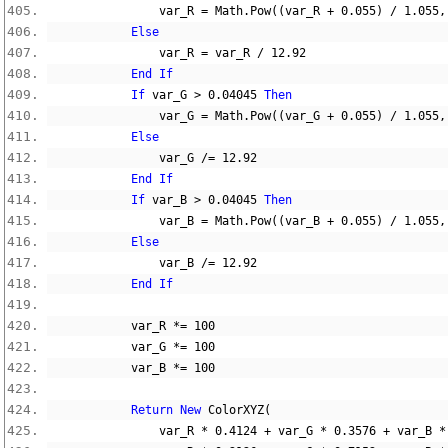
                var_R 
=
 Math
.
Pow
((
var_R 
+
0.055
)
/
1.055
,
Else
                var_R 
=
 var_R 
/
12.92
End
If
If
 var_G 
>
0.04045
Then
                var_G 
=
 Math
.
Pow
((
var_G 
+
0.055
)
/
1.055
,
Else
                var_G 
/=
12.92
End
If
If
 var_B 
>
0.04045
Then
                var_B 
=
 Math
.
Pow
((
var_B 
+
0.055
)
/
1.055
,
Else
                var_B 
/=
12.92
End
If
            var_R 
*=
100
            var_G 
*=
100
            var_B 
*=
100
Return
New
 ColorXYZ
(
                var_R 
*
0.4124
+
 var_G 
*
0.3576
+
 var_B 
*