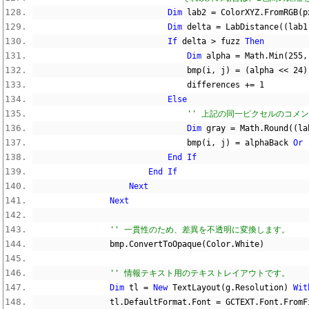
Dim
 lab2 
=
 ColorXYZ
.
FromRGB
(
p
Dim
 delta 
=
 LabDistance
((
lab1
If
 delta 
>
 fuzz 
Then
Dim
 alpha 
=
 Math
.
Min
(
255
,
                                bmp
(
i
,
 j
)
=
(
alpha 
<<
24
)
                                differences 
+=
1
Else
'' 上記の同一ピクセルのコメ
Dim
 gray 
=
 Math
.
Round
((
la
                                bmp
(
i
,
 j
)
=
 alphaBack 
Or
End
If
End
If
Next
Next
'' 一貫性のため、差異を不透明に変換します。
                bmp
.
ConvertToOpaque
(
Color
.
White
)
'' 情報テキスト用のテキストレイアウトです。
Dim
 tl 
=
New
 TextLayout
(
g
.
Resolution
)
Wit
                tl
.
DefaultFormat
.
Font 
=
 GCTEXT
.
Font
.
FromF