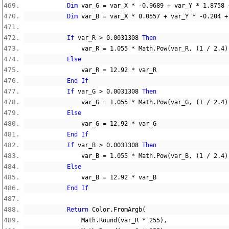
Dim
 var_G 
=
 var_X 
*
-
0.9689
+
 var_Y 
*
1.8758
Dim
 var_B 
=
 var_X 
*
0.0557
+
 var_Y 
*
-
0.204
+
If
 var_R 
>
0.0031308
Then
                var_R 
=
1.055
*
 Math
.
Pow
(
var_R
,
(
1
/
2.4
)
Else
                var_R 
=
12.92
*
 var_R
End
If
If
 var_G 
>
0.0031308
Then
                var_G 
=
1.055
*
 Math
.
Pow
(
var_G
,
(
1
/
2.4
)
Else
                var_G 
=
12.92
*
 var_G
End
If
If
 var_B 
>
0.0031308
Then
                var_B 
=
1.055
*
 Math
.
Pow
(
var_B
,
(
1
/
2.4
)
Else
                var_B 
=
12.92
*
 var_B
End
If
Return
 Color
.
FromArgb
(
                Math
.
Round
(
var_R 
*
255
),