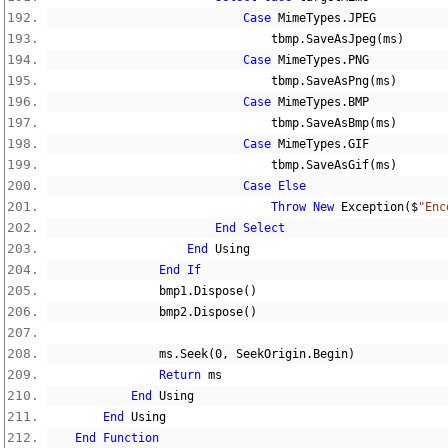
Case
 MimeTypes
.
JPEG
                                tbmp
.
SaveAsJpeg
(
ms
)
Case
 MimeTypes
.
PNG
                                tbmp
.
SaveAsPng
(
ms
)
Case
 MimeTypes
.
BMP
                                tbmp
.
SaveAsBmp
(
ms
)
Case
 MimeTypes
.
GIF
                                tbmp
.
SaveAsGif
(
ms
)
Case
Else
Throw
New
 Exception
($
"Enc
End
Select
End
 Using
End
If
                bmp1
.
Dispose
()
                bmp2
.
Dispose
()
                ms
.
Seek
(
0
,
 SeekOrigin
.
Begin
)
Return
 ms
End
 Using
End
 Using
End
Function