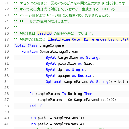
'' マゼンタの濃さは、元の2つのピクセル間の差の大きさに比例します。
'' すべての出力形式に対応していますが、生成される TIFF の
'' 2ページ目および3ページ目に元画像2枚が表示されるため、
'' TIFF 形式の使用を推奨します。
''
'' @色計算は 
EasyRGB
 の情報を基にしています。
'' @色差の計算式は 
Identifying Color Differences Using
Public
Class
 ImageCompare
Function
 GenerateImageStream
(
ByVal
 targetMime 
As
String
,
ByVal
 pixelSize 
As
 Size
,
ByVal
 dpi 
As
Single
,
ByVal
 opaque 
As
Boolean
,
Optional
 sampleParams 
As
String
()
=
Nothi
If
 sampleParams 
Is
Nothing
Then
            sampleParams 
=
 GetSampleParamsList
()(
0
)
End
If
Dim
 path1 
=
 sampleParams
(
3
)
Dim
 path2 
=
 sampleParams
(
4
)