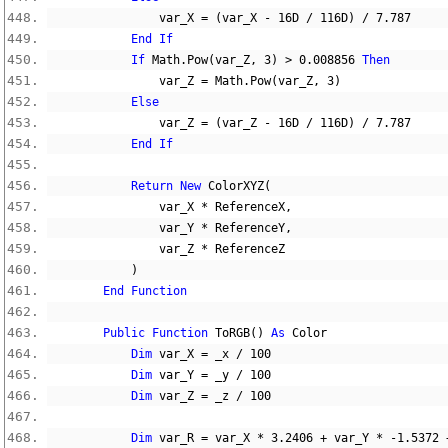
                var_X 
=
(
var_X 
-
16D
/
116D
)
/
7.787
End
If
If
 Math
.
Pow
(
var_Z
,
3
)
>
0.008856
Then
                var_Z 
=
 Math
.
Pow
(
var_Z
,
3
)
Else
                var_Z 
=
(
var_Z 
-
16D
/
116D
)
/
7.787
End
If
Return
New
 ColorXYZ
(
                var_X 
*
 ReferenceX
,
                var_Y 
*
 ReferenceY
,
                var_Z 
*
 ReferenceZ
)
End
Function
Public
Function
 ToRGB
()
As
 Color
Dim
 var_X 
=
 _x 
/
100
Dim
 var_Y 
=
 _y 
/
100
Dim
 var_Z 
=
 _z 
/
100
Dim
 var_R 
=
 var_X 
*
3.2406
+
 var_Y 
*
-
1.5372