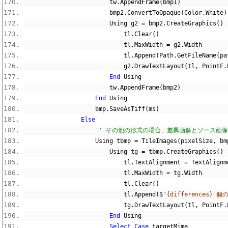
                        tw
.
AppendFrame
(
bmp1
)
                        bmp2
.
ConvertToOpaque
(
Color
.
White
)
                        Using g2 
=
 bmp2
.
CreateGraphics
()
                            tl
.
Clear
()
                            tl
.
MaxWidth 
=
 g2
.
Width
                            tl
.
Append
(
Path
.
GetFileName
(
pa
                            g2
.
DrawTextLayout
(
tl
,
 PointF
.
End
 Using
                        tw
.
AppendFrame
(
bmp2
)
End
 Using
                    bmp
.
SaveAsTiff
(
ms
)
Else
'' その他の形式の場合、差異画像とソース画
                    Using tbmp 
=
 TileImages
(
pixelSize
,
 bm
                        Using tg 
=
 tbmp
.
CreateGraphics
()
                            tl
.
TextAlignment 
=
 TextAlignm
                            tl
.
MaxWidth 
=
 tg
.
Width
                            tl
.
Clear
()
                            tl
.
Append
($
"{differences}
                            tg
.
DrawTextLayout
(
tl
,
 PointF
.
End
 Using
Select
Case
 targetMime