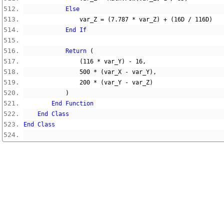
Else
                var_Z 
=
(
7.787
*
 var_Z
)
+
(
16D
/
116D
)
End
If
Return
(
(
116
*
 var_Y
)
-
16
,
500
*
(
var_X 
-
 var_Y
),
200
*
(
var_Y 
-
 var_Z
)
)
End
Function
End
Class
End
Class