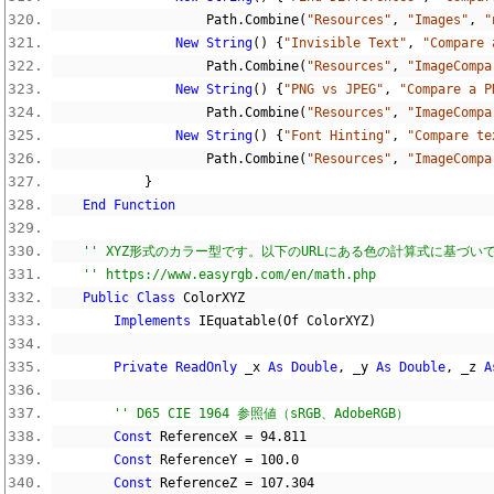
                    Path
.
Combine
(
"Resources"
,
"Images"
,
"
New
String
()
{
"Invisible Text"
,
"Compare 
                    Path
.
Combine
(
"Resources"
,
"ImageCompa
New
String
()
{
"PNG vs JPEG"
,
"Compare a P
                    Path
.
Combine
(
"Resources"
,
"ImageCompa
New
String
()
{
"Font Hinting"
,
"Compare te
                    Path
.
Combine
(
"Resources"
,
"ImageCompa
}
End
Function
'' XYZ形式のカラー型です。以下のURLにある色の計算式に基づい
'' https://www.easyrgb.com/en/math.php
Public
Class
 ColorXYZ
Implements
 IEquatable
(
Of ColorXYZ
)
Private
ReadOnly
 _x 
As
Double
,
 _y 
As
Double
,
 _z 
A
'' D65 CIE 1964 参照値（sRGB、AdobeRGB）
Const
 ReferenceX 
=
94.811
Const
 ReferenceY 
=
100.0
Const
 ReferenceZ 
=
107.304