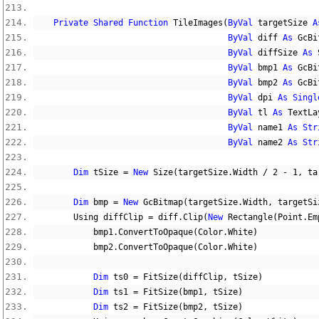
Private
Shared
Function
 TileImages
(
ByVal
 targetSize 
A
ByVal
 diff 
As
 GcBi
ByVal
 diffSize 
As
 
ByVal
 bmp1 
As
 GcBi
ByVal
 bmp2 
As
 GcBi
ByVal
 dpi 
As
Singl
ByVal
 tl 
As
 TextLa
ByVal
 name1 
As
Str
ByVal
 name2 
As
Str
Dim
 tSize 
=
New
 Size
(
targetSize
.
Width 
/
2
-
1
,
 ta
Dim
 bmp 
=
New
 GcBitmap
(
targetSize
.
Width
,
 targetSi
        Using diffClip 
=
 diff
.
Clip
(
New
 Rectangle
(
Point
.
Em
            bmp1
.
ConvertToOpaque
(
Color
.
White
)
            bmp2
.
ConvertToOpaque
(
Color
.
White
)
Dim
 ts0 
=
 FitSize
(
diffClip
,
 tSize
)
Dim
 ts1 
=
 FitSize
(
bmp1
,
 tSize
)
Dim
 ts2 
=
 FitSize
(
bmp2
,
 tSize
)