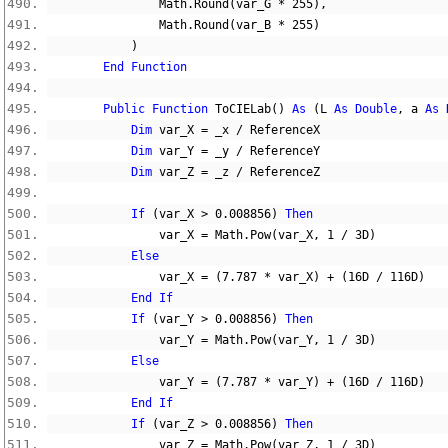
                Math
.
Round
(
var_G 
*
255
),
                Math
.
Round
(
var_B 
*
255
)
)
End
Function
Public
Function
 ToCIELab
()
As
(
L 
As
Double
,
 a 
As
Dim
 var_X 
=
 _x 
/
 ReferenceX
Dim
 var_Y 
=
 _y 
/
 ReferenceY
Dim
 var_Z 
=
 _z 
/
 ReferenceZ
If
(
var_X 
>
0.008856
)
Then
                var_X 
=
 Math
.
Pow
(
var_X
,
1
/
3D
)
Else
                var_X 
=
(
7.787
*
 var_X
)
+
(
16D
/
116D
)
End
If
If
(
var_Y 
>
0.008856
)
Then
                var_Y 
=
 Math
.
Pow
(
var_Y
,
1
/
3D
)
Else
                var_Y 
=
(
7.787
*
 var_Y
)
+
(
16D
/
116D
)
End
If
If
(
var_Z 
>
0.008856
)
Then
                var_Z 
=
 Math
.
Pow
(
var_Z
,
1
/
3D
)