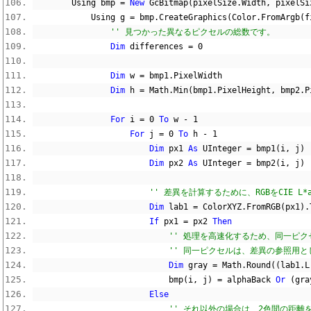
        Using bmp 
=
New
 GcBitmap
(
pixelSize
.
Width
,
 pixelSi
            Using g 
=
 bmp
.
CreateGraphics
(
Color
.
FromArgb
(
f
'' 見つかった異なるピクセルの総数です。
Dim
 differences 
=
0
Dim
 w 
=
 bmp1
.
PixelWidth
Dim
 h 
=
 Math
.
Min
(
bmp1
.
PixelHeight
,
 bmp2
.
P
For
 i 
=
0
To
 w 
-
1
For
 j 
=
0
To
 h 
-
1
Dim
 px1 
As
 UInteger 
=
 bmp1
(
i
,
 j
)
Dim
 px2 
As
 UInteger 
=
 bmp2
(
i
,
 j
)
'' 差異を計算するために、RGBをCIE L
Dim
 lab1 
=
 ColorXYZ
.
FromRGB
(
px1
).
If
 px1 
=
 px2 
Then
'' 処理を高速化するため、同一ピ
'' 同一ピクセルは、差異の参照用
Dim
 gray 
=
 Math
.
Round
((
lab1
.
L
                            bmp
(
i
,
 j
)
=
 alphaBack 
Or
(
gra
Else
'' それ以外の場合は、2色間の距離