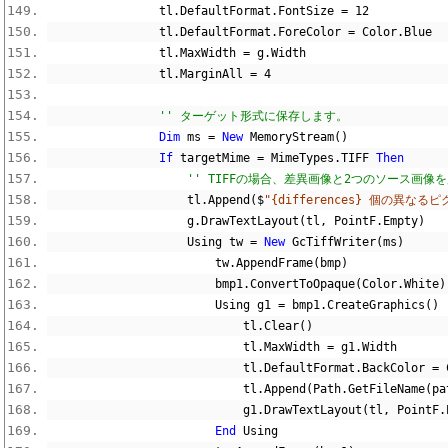
                tl
.
DefaultFormat
.
FontSize 
=
12
                tl
.
DefaultFormat
.
ForeColor 
=
 Color
.
Blue
                tl
.
MaxWidth 
=
 g
.
Width
                tl
.
MarginAll 
=
4
'' ターゲット形式に保存します。
Dim
 ms 
=
New
 MemoryStream
()
If
 targetMime 
=
 MimeTypes
.
TIFF 
Then
'' TIFFの場合、差異画像と2つのソース画
                    tl
.
Append
($
"{differences} 個の異なる
                    g
.
DrawTextLayout
(
tl
,
 PointF
.
Empty
)
                    Using tw 
=
New
 GcTiffWriter
(
ms
)
                        tw
.
AppendFrame
(
bmp
)
                        bmp1
.
ConvertToOpaque
(
Color
.
White
)
                        Using g1 
=
 bmp1
.
CreateGraphics
()
                            tl
.
Clear
()
                            tl
.
MaxWidth 
=
 g1
.
Width
                            tl
.
DefaultFormat
.
BackColor 
=
 
                            tl
.
Append
(
Path
.
GetFileName
(
pa
                            g1
.
DrawTextLayout
(
tl
,
 PointF
.
End
 Using