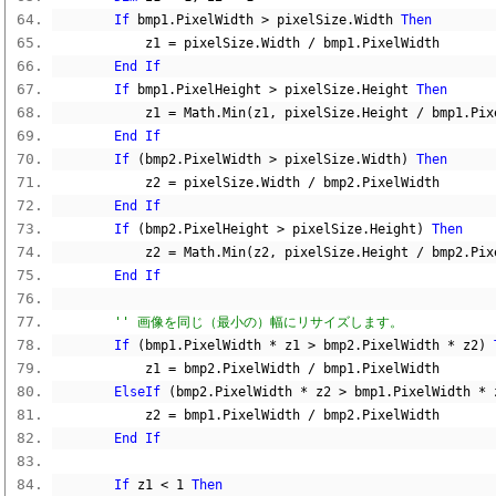
If
 bmp1
.
PixelWidth 
>
 pixelSize
.
Width 
Then
            z1 
=
 pixelSize
.
Width 
/
 bmp1
.
PixelWidth
End
If
If
 bmp1
.
PixelHeight 
>
 pixelSize
.
Height 
Then
            z1 
=
 Math
.
Min
(
z1
,
 pixelSize
.
Height 
/
 bmp1
.
Pix
End
If
If
(
bmp2
.
PixelWidth 
>
 pixelSize
.
Width
)
Then
            z2 
=
 pixelSize
.
Width 
/
 bmp2
.
PixelWidth
End
If
If
(
bmp2
.
PixelHeight 
>
 pixelSize
.
Height
)
Then
            z2 
=
 Math
.
Min
(
z2
,
 pixelSize
.
Height 
/
 bmp2
.
Pix
End
If
'' 画像を同じ（最小の）幅にリサイズします。
If
(
bmp1
.
PixelWidth 
*
 z1 
>
 bmp2
.
PixelWidth 
*
 z2
)
            z1 
=
 bmp2
.
PixelWidth 
/
 bmp1
.
PixelWidth
ElseIf
(
bmp2
.
PixelWidth 
*
 z2 
>
 bmp1
.
PixelWidth 
*
 
            z2 
=
 bmp1
.
PixelWidth 
/
 bmp2
.
PixelWidth
End
If
If
 z1 
<
1
Then