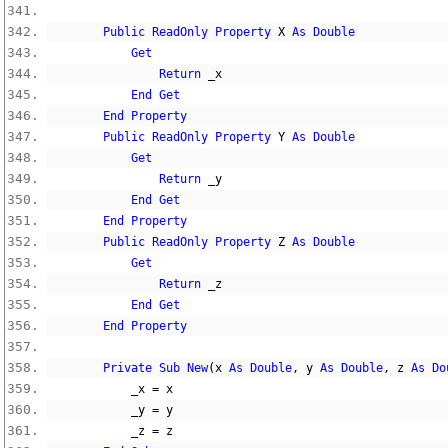
Public
ReadOnly
Property
 X 
As
Double
Get
Return
 _x
End
Get
End
Property
Public
ReadOnly
Property
 Y 
As
Double
Get
Return
 _y
End
Get
End
Property
Public
ReadOnly
Property
 Z 
As
Double
Get
Return
 _z
End
Get
End
Property
Private
Sub
New
(
x 
As
Double
,
 y 
As
Double
,
 z 
As
Do
            _x 
=
 x
            _y 
=
 y
            _z 
=
 z