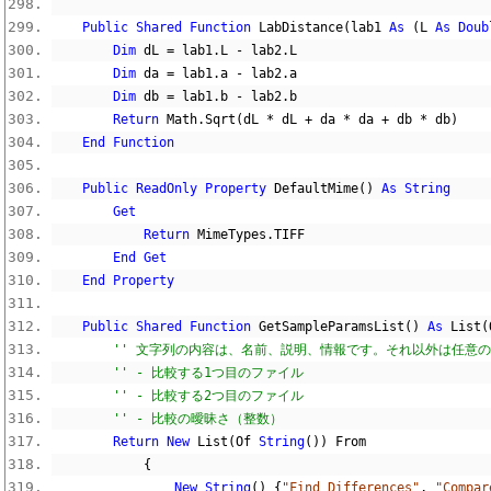
Public
Shared
Function
 LabDistance
(
lab1 
As
(
L 
As
Doub
Dim
 dL 
=
 lab1
.
L 
-
 lab2
.
L
Dim
 da 
=
 lab1
.
a 
-
 lab2
.
a
Dim
 db 
=
 lab1
.
b 
-
 lab2
.
b
Return
 Math
.
Sqrt
(
dL 
*
 dL 
+
 da 
*
 da 
+
 db 
*
 db
)
End
Function
Public
ReadOnly
Property
 DefaultMime
()
As
String
Get
Return
 MimeTypes
.
TIFF
End
Get
End
Property
Public
Shared
Function
 GetSampleParamsList
()
As
 List
(
'' 文字列の内容は、名前、説明、情報です。それ以外は任意
'' - 比較する1つ目のファイル
'' - 比較する2つ目のファイル
'' - 比較の曖昧さ（整数）
Return
New
 List
(
Of 
String
())
 From
{
New
String
()
{
"Find Differences"
,
"Compar