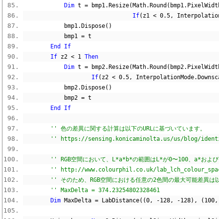
Dim
 t 
=
 bmp1
.
Resize
(
Math
.
Round
(
bmp1
.
PixelWidt
If
(
z1 
<
0.5
,
 Interpolatio
            bmp1
.
Dispose
()
            bmp1 
=
 t
End
If
If
 z2 
<
1
Then
Dim
 t 
=
 bmp2
.
Resize
(
Math
.
Round
(
bmp2
.
PixelWidt
If
(
z2 
<
0.5
,
 InterpolationMode
.
Downsc
            bmp2
.
Dispose
()
            bmp2 
=
 t
End
If
'' 色の差異に関する計算は以下のURLに基づいています。
'' https://sensing.konicaminolta.us/us/blog/ident
'' RGB空間において、L*a*b*の範囲はL*が0〜100、a*
'' http://www.colourphil.co.uk/lab_lch_colour_spa
'' そのため、RGB空間における任意の2色間の最大可能差異
'' MaxDelta = 374.23254802328461
Dim
 MaxDelta 
=
 LabDistance
((
0
,
-
128
,
-
128
),
(
100
,