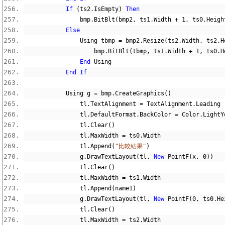
If
(
ts2
.
IsEmpty
)
Then
                bmp
.
BitBlt
(
bmp2
,
 ts1
.
Width 
+
1
,
 ts0
.
Heigh
Else
                Using tbmp 
=
 bmp2
.
Resize
(
ts2
.
Width
,
 ts2
.
H
                    bmp
.
BitBlt
(
tbmp
,
 ts1
.
Width 
+
1
,
 ts0
.
H
End
 Using
End
If
            Using g 
=
 bmp
.
CreateGraphics
()
                tl
.
TextAlignment 
=
 TextAlignment
.
Leading
                tl
.
DefaultFormat
.
BackColor 
=
 Color
.
LightY
                tl
.
Clear
()
                tl
.
MaxWidth 
=
 ts0
.
Width
                tl
.
Append
(
"比較結果"
)
                g
.
DrawTextLayout
(
tl
,
New
 PointF
(
x
,
0
))
                tl
.
Clear
()
                tl
.
MaxWidth 
=
 ts1
.
Width
                tl
.
Append
(
name1
)
                g
.
DrawTextLayout
(
tl
,
New
 PointF
(
0
,
 ts0
.
He
                tl
.
Clear
()
                tl
.
MaxWidth 
=
 ts2
.
Width