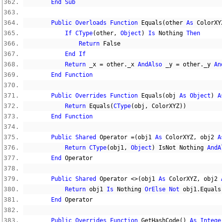
End
Sub
Public
Overloads
Function
 Equals
(
other 
As
 ColorXY
If
CType
(
other
,
Object
)
Is
Nothing
Then
Return
False
End
If
Return
 _x 
=
 other
.
_x 
AndAlso
 _y 
=
 other
.
_y 
An
End
Function
Public
Overrides
Function
 Equals
(
obj 
As
Object
)
A
Return
 Equals
(
CType
(
obj
,
 ColorXYZ
))
End
Function
Public
Shared
 Operator 
=(
obj1 
As
 ColorXYZ
,
 obj2 
A
Return
CType
(
obj1
,
Object
)
 IsNot 
Nothing
AndA
End
 Operator
Public
Shared
 Operator 
<>(
obj1 
As
 ColorXYZ
,
 obj2 
Return
 obj1 
Is
Nothing
OrElse
Not
 obj1
.
Equals
End
 Operator
Public
Overrides
Function
 GetHashCode
()
As
Intege