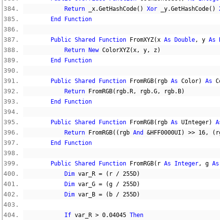
Return
 _x
.
GetHashCode
()
Xor
 _y
.
GetHashCode
()
End
Function
Public
Shared
Function
 FromXYZ
(
x 
As
Double
,
 y 
As
Return
New
 ColorXYZ
(
x
,
 y
,
 z
)
End
Function
Public
Shared
Function
 FromRGB
(
rgb 
As
 Color
)
As
 C
Return
 FromRGB
(
rgb
.
R
,
 rgb
.
G
,
 rgb
.
B
)
End
Function
Public
Shared
Function
 FromRGB
(
rgb 
As
 UInteger
)
A
Return
 FromRGB
((
rgb 
And
&HFF0000
UI
)
>>
16
,
(
r
End
Function
Public
Shared
Function
 FromRGB
(
r 
As
Integer
,
 g 
As
Dim
 var_R 
=
(
r 
/
255D
)
Dim
 var_G 
=
(
g 
/
255D
)
Dim
 var_B 
=
(
b 
/
255D
)
If
 var_R 
>
0.04045
Then