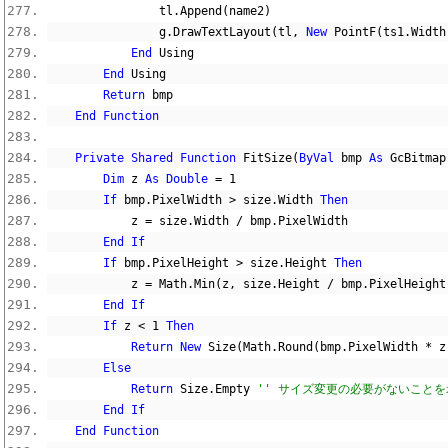
                tl
.
Append
(
name2
)
                g
.
DrawTextLayout
(
tl
,
New
 PointF
(
ts1
.
Width
End
 Using
End
 Using
Return
 bmp
End
Function
Private
Shared
Function
 FitSize
(
ByVal
 bmp 
As
 GcBitmap
Dim
 z 
As
Double
=
1
If
 bmp
.
PixelWidth 
>
 size
.
Width 
Then
            z 
=
 size
.
Width 
/
 bmp
.
PixelWidth
End
If
If
 bmp
.
PixelHeight 
>
 size
.
Height 
Then
            z 
=
 Math
.
Min
(
z
,
 size
.
Height 
/
 bmp
.
PixelHeight
End
If
If
 z 
<
1
Then
Return
New
 Size
(
Math
.
Round
(
bmp
.
PixelWidth 
*
 z
Else
Return
 Size
.
Empty 
'' サイズ変更の必要がないこと
End
If
End
Function