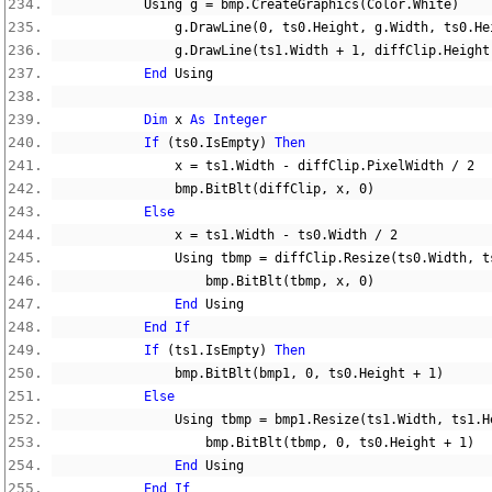
            Using g 
=
 bmp
.
CreateGraphics
(
Color
.
White
)
                g
.
DrawLine
(
0
,
 ts0
.
Height
,
 g
.
Width
,
 ts0
.
He
                g
.
DrawLine
(
ts1
.
Width 
+
1
,
 diffClip
.
Height
End
 Using
Dim
 x 
As
Integer
If
(
ts0
.
IsEmpty
)
Then
                x 
=
 ts1
.
Width 
-
 diffClip
.
PixelWidth 
/
2
                bmp
.
BitBlt
(
diffClip
,
 x
,
0
)
Else
                x 
=
 ts1
.
Width 
-
 ts0
.
Width 
/
2
                Using tbmp 
=
 diffClip
.
Resize
(
ts0
.
Width
,
 t
                    bmp
.
BitBlt
(
tbmp
,
 x
,
0
)
End
 Using
End
If
If
(
ts1
.
IsEmpty
)
Then
                bmp
.
BitBlt
(
bmp1
,
0
,
 ts0
.
Height 
+
1
)
Else
                Using tbmp 
=
 bmp1
.
Resize
(
ts1
.
Width
,
 ts1
.
H
                    bmp
.
BitBlt
(
tbmp
,
0
,
 ts0
.
Height 
+
1
)
End
 Using
End
If