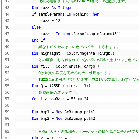
'' 比較の曖昧さ（0からMaxDeltaまで）を設定します。
Dim
 fuzz 
As
Integer
If
 sampleParams 
Is
Nothing
Then
            fuzz 
=
12
Else
            fuzz 
=
Integer
.
Parse
(
sampleParams
(
5
))
End
If
'' 異なるピクセルはこの色でハイライトされます。
Dim
 highlight 
=
 Color
.
Magenta
.
ToArgb
()
'' どの画像にも占有されていない空の領域の塗りつぶし色で
Dim
 fill 
=
 Color
.
White
.
ToArgb
()
'' Qは差異の強度を高めるために使用されます。
'' fuzzに反比例させて行います（fuzzが0の場合、わずか
Dim
 Q 
=
(
255D
/
(
fuzz 
+
1
))
'' 参照画像の透明度です。
Const
 alphaBack 
=
55
<<
24
Dim
 bmp1 
=
New
 GcBitmap
(
path1
)
Dim
 bmp2 
=
New
 GcBitmap
(
path2
)
'' 画像が大きすぎる場合、ターゲットの幅と高さに合わせて
Dim
 z1 
=
1
,
 z2 
=
1