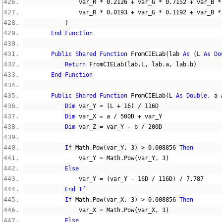
                var_R 
*
0.2126
+
 var_G 
*
0.7152
+
 var_B 
*
                var_R 
*
0.0193
+
 var_G 
*
0.1192
+
 var_B 
*
)
End
Function
Public
Shared
Function
 FromCIELab
(
lab 
As
(
L 
As
Do
Return
 FromCIELab
(
lab
.
L
,
 lab
.
a
,
 lab
.
b
)
End
Function
Public
Shared
Function
 FromCIELab
(
L 
As
Double
,
 a 
Dim
 var_Y 
=
(
L 
+
16
)
/
116D
Dim
 var_X 
=
 a 
/
500D
+
 var_Y
Dim
 var_Z 
=
 var_Y 
-
 b 
/
200D
If
 Math
.
Pow
(
var_Y
,
3
)
>
0.008856
Then
                var_Y 
=
 Math
.
Pow
(
var_Y
,
3
)
Else
                var_Y 
=
(
var_Y 
-
16D
/
116D
)
/
7.787
End
If
If
 Math
.
Pow
(
var_X
,
3
)
>
0.008856
Then
                var_X 
=
 Math
.
Pow
(
var_X
,
3
)
Else