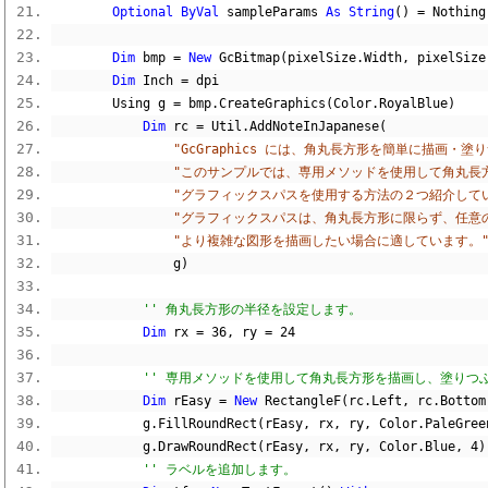
Optional
ByVal
 sampleParams 
As
String
()
=
Nothing
Dim
 bmp 
=
New
 GcBitmap
(
pixelSize
.
Width
,
 pixelSize
Dim
 Inch 
=
 dpi
        Using g 
=
 bmp
.
CreateGraphics
(
Color
.
RoyalBlue
)
Dim
 rc 
=
 Util
.
AddNoteInJapanese
(
"GcGraphics には、角丸長方形を簡単に描画・塗りつ
"このサンプルでは、専用メソッドを使用して角丸長
"グラフィックスパスを使用する方法の２つ紹介して
"グラフィックスパスは、角丸長方形に限らず、任意
"より複雑な図形を描画したい場合に適しています。
                g
)
'' 角丸長方形の半径を設定します。
Dim
 rx 
=
36
,
 ry 
=
24
'' 専用メソッドを使用して角丸長方形を描画し、塗りつ
Dim
 rEasy 
=
New
 RectangleF
(
rc
.
Left
,
 rc
.
Bottom
            g
.
FillRoundRect
(
rEasy
,
 rx
,
 ry
,
 Color
.
PaleGree
            g
.
DrawRoundRect
(
rEasy
,
 rx
,
 ry
,
 Color
.
Blue
,
4
)
'' ラベルを追加します。