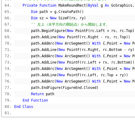
Private
Function
 MakeRoundRect
(
ByVal
 g 
As
 GcGraphics
,
Dim
 path 
=
 g
.
CreatePath
()
Dim
 sz 
=
New
 SizeF
(
rx
,
 ry
)
'' 左上（水平方向の開始点）から開始します。
        path
.
BeginFigure
(
New
 PointF
(
rc
.
Left 
+
 rx
,
 rc
.
Top
)
        path
.
AddLine
(
New
 PointF
(
rc
.
Right 
-
 rx
,
 rc
.
Top
))
        path
.
AddArc
(
New
 ArcSegment
()
With
{.
Point 
=
New
 P
        path
.
AddLine
(
New
 PointF
(
rc
.
Right
,
 rc
.
Bottom 
-
 ry
)
        path
.
AddArc
(
New
 ArcSegment
()
With
{.
Point 
=
New
 P
        path
.
AddLine
(
New
 PointF
(
rc
.
Left 
+
 rx
,
 rc
.
Bottom
))
        path
.
AddArc
(
New
 ArcSegment
()
With
{.
Point 
=
New
 P
        path
.
AddLine
(
New
 PointF
(
rc
.
Left
,
 rc
.
Top 
+
 ry
))
        path
.
AddArc
(
New
 ArcSegment
()
With
{.
Point 
=
New
 P
        path
.
EndFigure
(
FigureEnd
.
Closed
)
Return
 path
End
Function
End
Class