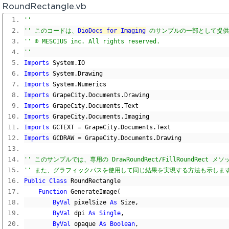
RoundRectangle.vb
'' 
'' このコードは、
DioDocs for Imaging
 のサンプルの一部として提
'' © MESCIUS inc. All rights reserved.
'' 
Imports
 System
.
IO
Imports
 System
.
Drawing
Imports
 System
.
Numerics
Imports
 GrapeCity
.
Documents
.
Drawing
Imports
 GrapeCity
.
Documents
.
Text
Imports
 GrapeCity
.
Documents
.
Imaging
Imports
 GCTEXT 
=
 GrapeCity
.
Documents
.
Text
Imports
 GCDRAW 
=
 GrapeCity
.
Documents
.
Drawing
'' このサンプルでは、専用の ​​DrawRoundRect/FillRoundR
'' また、グラフィックパスを使用して同じ結果を実現する方法も示しま
Public
Class
 RoundRectangle
Function
 GenerateImage
(
ByVal
 pixelSize 
As
 Size
,
ByVal
 dpi 
As
Single
,
ByVal
 opaque 
As
Boolean
,