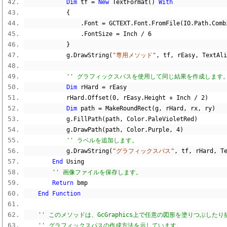
Dim
 tf 
=
New
 TextFormat
()
With
{
.
Font 
=
 GCTEXT
.
Font
.
FromFile
(
IO
.
Path
.
Comb
.
FontSize 
=
 Inch 
/
6
}
            g
.
DrawString
(
"専用メソッド"
,
 tf
,
 rEasy
,
 TextAli
'' グラフィックスパスを使用して同じ結果を作成します
Dim
 rHard 
=
 rEasy
            rHard
.
Offset
(
0
,
 rEasy
.
Height 
+
 Inch 
/
2
)
Dim
 path 
=
 MakeRoundRect
(
g
,
 rHard
,
 rx
,
 ry
)
            g
.
FillPath
(
path
,
 Color
.
PaleVioletRed
)
            g
.
DrawPath
(
path
,
 Color
.
Purple
,
4
)
'' ラベルを追加します。
            g
.
DrawString
(
"グラフィックスパス"
,
 tf
,
 rHard
,
 T
End
 Using
'' 画像ファイルを保存します。
Return
 bmp
End
Function
'' このメソッドは、GcGraphics上で任意の図形を塗りつぶし
'' グラフィックスパスの作成方法を示しています。