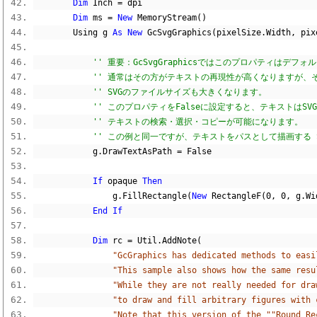
Dim
 Inch 
=
 dpi
Dim
 ms 
=
New
 MemoryStream
()
        Using g 
As
New
 GcSvgGraphics
(
pixelSize
.
Width
,
 pix
'' 重要：GcSvgGraphicsではこのプロパティはデフ
'' 通常はその方がテキストの再現性が高くなりますが、
'' SVGのファイルサイズも大きくなります。
'' このプロパティをFalseに設定すると、テキストはSV
'' テキストの検索・選択・コピーが可能になります。
'' この例と同一ですが、テキストをパスとして描画する SvgG
            g
.
DrawTextAsPath 
=
False
If
 opaque 
Then
                g
.
FillRectangle
(
New
 RectangleF
(
0
,
0
,
 g
.
Wi
End
If
Dim
 rc 
=
 Util
.
AddNote
(
"GcGraphics has dedicated methods to easi
"This sample also shows how the same resu
"While they are not really needed for dra
"to draw and fill arbitrary figures with 
"Note that this version of the ""Round Re