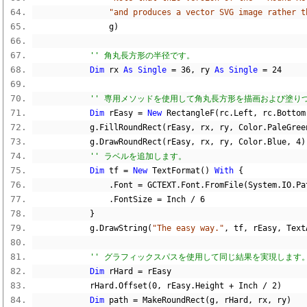
"and produces a vector SVG image rather t
                g
)
'' 角丸長方形の半径です。
Dim
 rx 
As
Single
=
36
,
 ry 
As
Single
=
24
'' 専用メソッドを使用して角丸長方形を描画および塗り
Dim
 rEasy 
=
New
 RectangleF
(
rc
.
Left
,
 rc
.
Bottom
            g
.
FillRoundRect
(
rEasy
,
 rx
,
 ry
,
 Color
.
PaleGree
            g
.
DrawRoundRect
(
rEasy
,
 rx
,
 ry
,
 Color
.
Blue
,
4
)
'' ラベルを追加します。
Dim
 tf 
=
New
 TextFormat
()
With
{
.
Font 
=
 GCTEXT
.
Font
.
FromFile
(
System
.
IO
.
Pa
.
FontSize 
=
 Inch 
/
6
}
            g
.
DrawString
(
"The easy way."
,
 tf
,
 rEasy
,
 Text
'' グラフィックスパスを使用して同じ結果を実現します
Dim
 rHard 
=
 rEasy
            rHard
.
Offset
(
0
,
 rEasy
.
Height 
+
 Inch 
/
2
)
Dim
 path 
=
 MakeRoundRect
(
g
,
 rHard
,
 rx
,
 ry
)