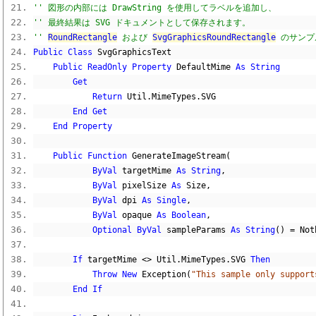
'' 図形の内部には DrawString を使用してラベルを追加し、
'' 最終結果は SVG ドキュメントとして保存されます。
'' 
RoundRectangle
 および 
SvgGraphicsRoundRectangle
 のサン
Public
Class
 SvgGraphicsText
Public
ReadOnly
Property
 DefaultMime 
As
String
Get
Return
 Util
.
MimeTypes
.
SVG
End
Get
End
Property
Public
Function
 GenerateImageStream
(
ByVal
 targetMime 
As
String
,
ByVal
 pixelSize 
As
 Size
,
ByVal
 dpi 
As
Single
,
ByVal
 opaque 
As
Boolean
,
Optional
ByVal
 sampleParams 
As
String
()
=
Not
If
 targetMime 
<>
 Util
.
MimeTypes
.
SVG 
Then
Throw
New
 Exception
(
"This sample only support
End
If