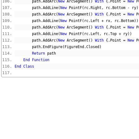
        path
.
AddArc
(
New
 ArcSegment
()
With
{.
Point 
=
New
 P
        path
.
AddLine
(
New
 PointF
(
rc
.
Right
,
 rc
.
Bottom 
-
 ry
)
        path
.
AddArc
(
New
 ArcSegment
()
With
{.
Point 
=
New
 P
        path
.
AddLine
(
New
 PointF
(
rc
.
Left 
+
 rx
,
 rc
.
Bottom
))
        path
.
AddArc
(
New
 ArcSegment
()
With
{.
Point 
=
New
 P
        path
.
AddLine
(
New
 PointF
(
rc
.
Left
,
 rc
.
Top 
+
 ry
))
        path
.
AddArc
(
New
 ArcSegment
()
With
{.
Point 
=
New
 P
        path
.
EndFigure
(
FigureEnd
.
Closed
)
Return
 path
End
Function
End
Class