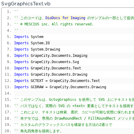
SvgGraphicsText.vb
'' 
'' このコードは、
DioDocs for Imaging
 のサンプルの一部として提
'' © MESCIUS inc. All rights reserved.
'' 
Imports
 System
Imports
 System
.
IO
Imports
 System
.
Drawing
Imports
 GrapeCity
.
Documents
.
Imaging
Imports
 GrapeCity
.
Documents
.
Svg
Imports
 GrapeCity
.
Documents
.
Text
Imports
 GrapeCity
.
Documents
.
Drawing
Imports
 GCTEXT 
=
 GrapeCity
.
Documents
.
Text
Imports
 GCDRAW 
=
 GrapeCity
.
Documents
.
Drawing
'' このサンプルは、GcSvgGraphics を使用して SVG 上にテキス
'' パスではなく、実際の SVG の <text> 要素としてテキストを描
'' これにより、テキストは検索、選択、コピーが可能な状態に保たれま
'' 本デモでは、専用の DrawRoundRect / FillRoundRect メ
'' カスタムのグラフィックスパスを構築する方法の2通りで
'' 角丸四角形を描画します。