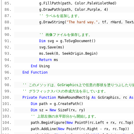
            g
.
FillPath
(
path
,
 Color
.
PaleVioletRed
)
            g
.
DrawPath
(
path
,
 Color
.
Purple
,
4
)
'' ラベルを追加します。
            g
.
DrawString
(
"The hard way."
,
 tf
,
 rHard
,
 Text
'' 画像ファイルを保存します。
Dim
 svg 
=
 g
.
ToSvgDocument
()
            svg
.
Save
(
ms
)
            ms
.
Seek
(
0
,
 SeekOrigin
.
Begin
)
Return
 ms
End
 Using
End
Function
'' このメソッドは、GcGraphics上で任意の形状を塗りつぶし
'' グラフィックスパスの作成方法を示しています。
Private
Function
 MakeRoundRect
(
g 
As
 GcGraphics
,
 rc 
As
Dim
 path 
=
 g
.
CreatePath
()
Dim
 sz 
=
New
 SizeF
(
rx
,
 ry
)
'' 上部左側の水平部分から開始します。
        path
.
BeginFigure
(
New
 PointF
(
rc
.
Left 
+
 rx
,
 rc
.
Top
)
        path
.
AddLine
(
New
 PointF
(
rc
.
Right 
-
 rx
,
 rc
.
Top
))