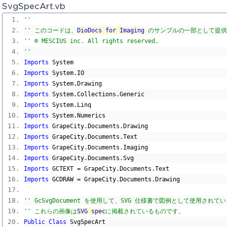
SvgSpecArt.vb
'' 
'' このコードは、
DioDocs for Imaging
 のサンプルの一部として提
'' © MESCIUS inc. All rights reserved.
'' 
Imports
 System
Imports
 System
.
IO
Imports
 System
.
Drawing
Imports
 System
.
Collections
.
Generic
Imports
 System
.
Linq
Imports
 System
.
Numerics
Imports
 GrapeCity
.
Documents
.
Drawing
Imports
 GrapeCity
.
Documents
.
Text
Imports
 GrapeCity
.
Documents
.
Imaging
Imports
 GrapeCity
.
Documents
.
Svg
Imports
 GCTEXT 
=
 GrapeCity
.
Documents
.
Text
Imports
 GCDRAW 
=
 GrapeCity
.
Documents
.
Drawing
'' GcSvgDocument を使用して、SVG 仕様書で図例として使用さ
'' これらの画像は
SVG spec
に掲載されているものです。
Public
Class
 SvgSpecArt