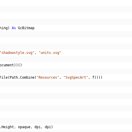
hing
)
As
 GcBitmap
"shadowstyle.svg"
,
"units.svg"
ocument
))()
File
(
Path
.
Combine
(
"Resources"
,
"SvgSpecArt"
,
 f
))))
.
Height
,
 opaque
,
 dpi
,
 dpi
)