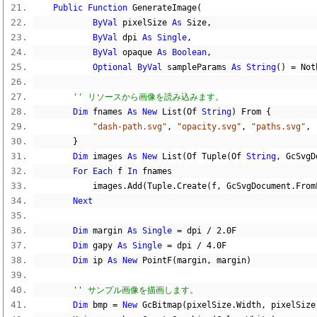
Public
Function
 GenerateImage
(
ByVal
 pixelSize 
As
 Size
,
ByVal
 dpi 
As
Single
,
ByVal
 opaque 
As
Boolean
,
Optional
ByVal
 sampleParams 
As
String
()
=
Not
'' リソースから画像を読み込みます。
Dim
 fnames 
As
New
 List
(
Of 
String
)
 From 
{
"dash-path.svg"
,
"opacity.svg"
,
"paths.svg"
,
}
Dim
 images 
As
New
 List
(
Of Tuple
(
Of 
String
,
 GcSvgD
For
Each
 f 
In
 fnames
            images
.
Add
(
Tuple
.
Create
(
f
,
 GcSvgDocument
.
From
Next
Dim
 margin 
As
Single
=
 dpi 
/
2.0F
Dim
 gapy 
As
Single
=
 dpi 
/
4.0F
Dim
 ip 
As
New
 PointF
(
margin
,
 margin
)
'' サンプル画像を描画します。
Dim
 bmp 
=
New
 GcBitmap
(
pixelSize
.
Width
,
 pixelSize