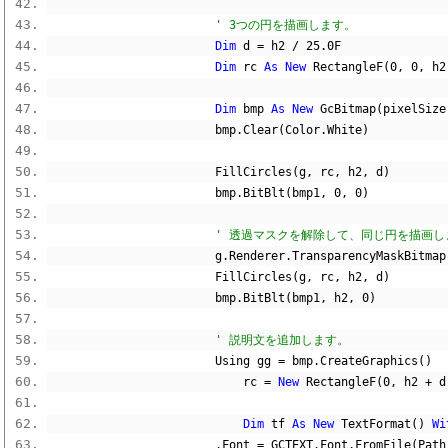
' 3つの円を描画します。
Dim
 d 
=
 h2 
/
25.0F
Dim
 rc 
As
New
 RectangleF
(
0
,
0
,
 h2
Dim
 bmp 
As
New
 GcBitmap
(
pixelSize
                        bmp
.
Clear
(
Color
.
White
)
                        FillCircles
(
g
,
 rc
,
 h2
,
 d
)
                        bmp
.
BitBlt
(
bmp1
,
0
,
0
)
' 透過マスクを解除して、同じ円を描画し
                        g
.
Renderer
.
TransparencyMaskBitmap
                        FillCircles
(
g
,
 rc
,
 h2
,
 d
)
                        bmp
.
BitBlt
(
bmp1
,
 h2
,
0
)
' 説明文を追加します。
                        Using gg 
=
 bmp
.
CreateGraphics
()
                            rc 
=
New
 RectangleF
(
0
,
 h2 
+
 d
Dim
 tf 
As
New
 TextFormat
()
Wi
.
Font 
=
 GCTEXT
.
Font
.
FromFile
(
Path