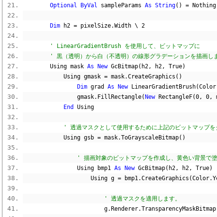
Optional
ByVal
 sampleParams 
As
String
()
=
Nothing
Dim
 h2 
=
 pixelSize
.
Width 
\
2
' LinearGradientBrush を使用して、ビットマップに
' 黒（透明）から白（不透明）の線形グラデーションを描画し
        Using mask 
As
New
 GcBitmap
(
h2
,
 h2
,
True
)
            Using gmask 
=
 mask
.
CreateGraphics
()
Dim
 grad 
As
New
 LinearGradientBrush
(
Color
                gmask
.
FillRectangle
(
New
 RectangleF
(
0
,
0
,
 
End
 Using
' 透過マスクとして使用するために上記のビットマップ
            Using gsb 
=
 mask
.
ToGrayscaleBitmap
()
' 描画対象のビットマップを作成し、黄色い背景で
                Using bmp1 
As
New
 GcBitmap
(
h2
,
 h2
,
True
)
                    Using g 
=
 bmp1
.
CreateGraphics
(
Color
.
Y
' 透過マスクを適用します。
                        g
.
Renderer
.
TransparencyMaskBitmap