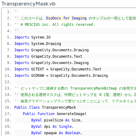
TransparencyMask.vb
'' 
'' このコードは、
DioDocs for Imaging
 のサンプルの一部として提
'' © MESCIUS inc. All rights reserved.
'' 
Imports
 System
.
IO
Imports
 System
.
Drawing
Imports
 GrapeCity
.
Documents
.
Drawing
Imports
 GrapeCity
.
Documents
.
Text
Imports
 GrapeCity
.
Documents
.
Imaging
Imports
 GCTEXT 
=
 GrapeCity
.
Documents
.
Text
Imports
 GCDRAW 
=
 GrapeCity
.
Documents
.
Drawing
'' ビットマップに描画する際の TransparencyMaskBitmap の使
'' 使用される透明マスクは、中間ビットマップを 0 (黒、透明) から 2
'' 線形グラデーションブラシで塗りつぶすことによって、リアルタイム
Public
Class
 TransparencyMask
Public
Function
 GenerateImage
(
ByVal
 pixelSize 
As
 Size
,
ByVal
 dpi 
As
Single
,
ByVal
 opaque 
As
Boolean
,