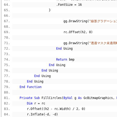
.
FontSize 
=
16
}
                            gg
.
DrawString
(
"線形グラデーショ
                            rc
.
Offset
(
h2
,
0
)
                            gg
.
DrawString
(
"透過マスク未適用
End
 Using
Return
 bmp
End
 Using
End
 Using
End
 Using
End
 Using
End
Function
Private
Sub
 FillCircles
(
ByVal
 g 
As
 GcBitmapGraphics
,
Dim
 r 
=
 rc
        r
.
Offset
((
h2 
-
 rc
.
Width
)
/
2
,
0
)
        r
.
Inflate
(-
d
,
-
d
)