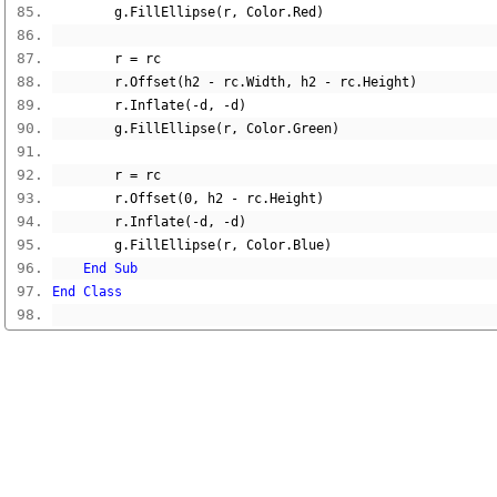
        g
.
FillEllipse
(
r
,
 Color
.
Red
)
        r 
=
 rc
        r
.
Offset
(
h2 
-
 rc
.
Width
,
 h2 
-
 rc
.
Height
)
        r
.
Inflate
(-
d
,
-
d
)
        g
.
FillEllipse
(
r
,
 Color
.
Green
)
        r 
=
 rc
        r
.
Offset
(
0
,
 h2 
-
 rc
.
Height
)
        r
.
Inflate
(-
d
,
-
d
)
        g
.
FillEllipse
(
r
,
 Color
.
Blue
)
End
Sub
End
Class