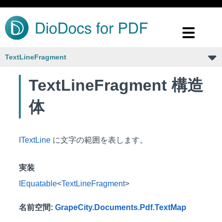
TextLineFragment
TextLineFragment 構造
体
ITextLine
に文字の範囲を表します。
実装
IEquatable
<
TextLineFragment
>
名前空間
:
GrapeCity.Documents.Pdf.TextMap