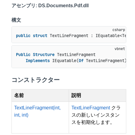
アセンブリ
: DS.Documents.Pdf.dll
構文
public
struct
 TextLineFragment : IEquatable<TextL
Public
Structure
 TextLineFragment

Implements
 IEquatable(
Of
 TextLineFragment)
コンストラクター
名前
説明
TextLineFragment(int,
TextLineFragment
クラ
int, int)
スの新しいインスタン
スを初期化します。