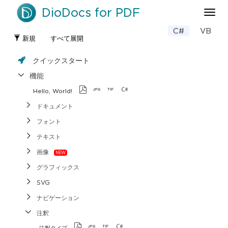
DioDocs for PDF
ナ
ビ
C#
VB
ゲ
新規
すべて展開
ー
シ
クイックスタート
ョ
ン
機能
の
Hello, World!
切
り
ドキュメント
替
フォント
え
テキスト
画像
グラフィックス
SVG
ナビゲーション
注釈
注釈タイプ