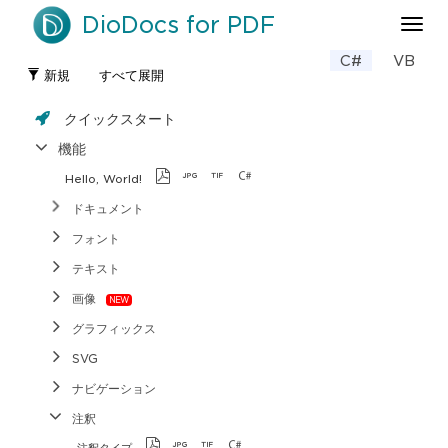
DioDocs for PDF
ナ
ビ
C#
VB
ゲ
新規
すべて展開
ー
シ
クイックスタート
ョ
ン
機能
の
Hello, World!
切
り
ドキュメント
替
フォント
え
テキスト
画像
グラフィックス
SVG
ナビゲーション
注釈
注釈タイプ