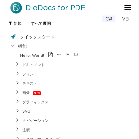
DioDocs for PDF
ナ
ビ
C#
VB
ゲ
新規
すべて展開
ー
シ
クイックスタート
ョ
ン
機能
の
Hello, World!
切
り
ドキュメント
替
フォント
え
テキスト
画像
グラフィックス
SVG
ナビゲーション
注釈