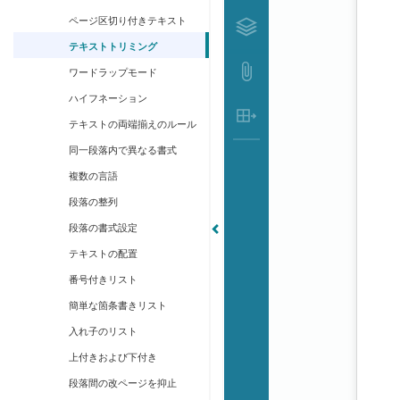
ページ区切り付きテキスト
テキストトリミング
ワードラップモード
ハイフネーション
テキストの両端揃えのルール
同一段落内で異なる書式
複数の言語
段落の整列
段落の書式設定
テキストの配置
番号付きリスト
簡単な箇条書きリスト
入れ子のリスト
上付きおよび下付き
段落間の改ページを抑止