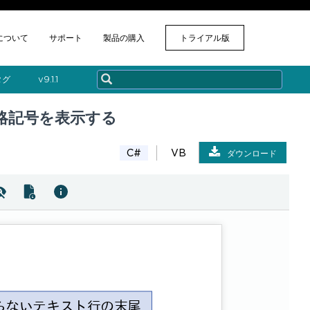
について
サポート
製品の購入
トライアル版
タグ
v​9.1.1
略記号を表示する
C#
VB
ダウンロード