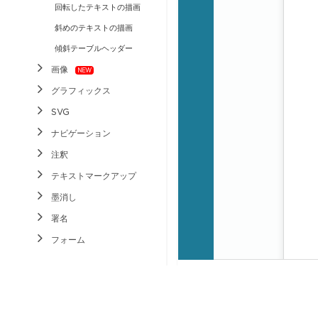
回転したテキストの描画
斜めのテキストの描画
傾斜テーブルヘッダー
画像
グラフィックス
SVG
ナビゲーション
注釈
テキストマークアップ
墨消し
署名
フォーム
レイヤー
分析
変更