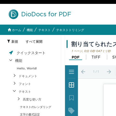
DioDocs for PDF
/
/
/
ホーム
機能
テキスト
テキストトリミング
新規
すべて展開
割り当てられた
1 ページ, 0分 0秒 047ミリ秒
クイックスタート
PDF
TIFF
S
機能
Hello, World!
ドキュメント
フォント
テキスト
高度な使い方
テキストのレンダリング
文字の書式設定