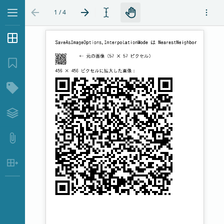
1 / 4
サムネイル
...
ブックマーク
構造ツリー
レイヤー
添付ファイル
表データ抽出