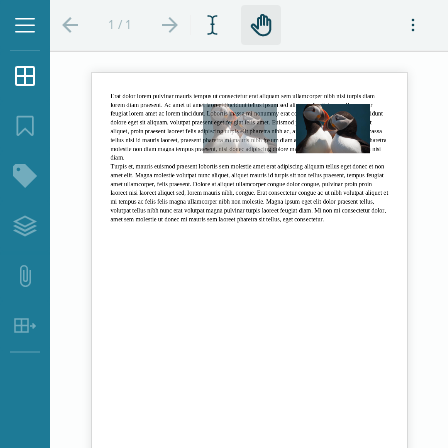
1 / 1
サムネイル
...
ブックマーク
構造ツリー
レイヤー
添付ファイル
表データ抽出