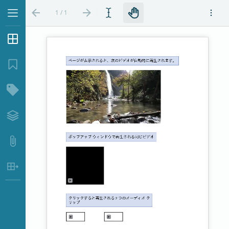
1 / 1
サムネイル
...
ブックマーク
構造ツリー
レイヤー
添付ファイル
表データ抽出