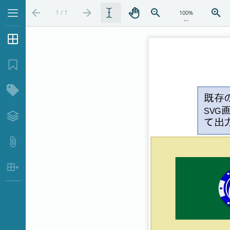
1 / 1
...
サムネイル
ブックマーク
構造ツリー
レイヤー
添付ファイル
表データ抽出