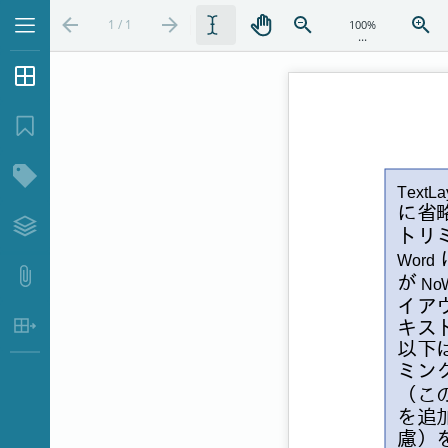
1 / 1
...
サムネイル
ブックマーク
構造ツリー
レイヤー
添付ファイル
表データ抽出