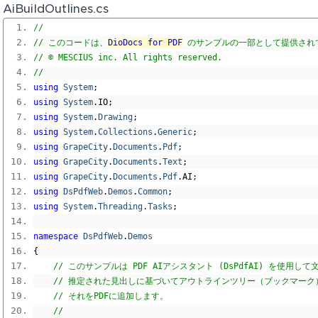
AiBuildOutlines.cs
// 
// このコードは、
DioDocs for PDF
 のサンプルの一部として提供され
// © MESCIUS inc. All rights reserved.
// 
using
System
;
using
System
.
IO
;
using
System
.
Drawing
;
using
System
.
Collections
.
Generic
;
using
GrapeCity
.
Documents
.
Pdf
;
using
GrapeCity
.
Documents
.
Text
;
using
GrapeCity
.
Documents
.
Pdf
.
AI
;
using
DsPdfWeb
.
Demos
.
Common
;
using
System
.
Threading
.
Tasks
;
namespace
DsPdfWeb
.
Demos
{
// このサンプルは PDF AIアシスタント (DsPdfAI) を使用し
// 推定された見出しに基づいてアウトラインツリー（ブックマーク
// それをPDFに追加します。
//