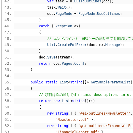
var
 task 
=
 a
.
BuildOutlines
(
doc
);
                task
.
Wait
();
                doc
.
PageMode
=
PageMode
.
UseOutlines
;
}
catch
(
Exception
 ex
)
{
// エンドポイント、APIキーの割り当てを確認して
Util
.
CreatePdfError
(
doc
,
 ex
.
Message
);
}
            doc
.
Save
(
stream
);
return
 doc
.
Pages
.
Count
;
}
public
static
List
<
string
[]>
GetSampleParamsList
(
{
// 項目は次の通りです: name, description, info, 
return
new
List
<
string
[]>()
{
new
string
[]
{
"@ai-outlines/Newsletter"
,
"Newsletter.pdf"
},
new
string
[]
{
"@ai-outlines/Financial Re
"FinancialReport.pdf"
},