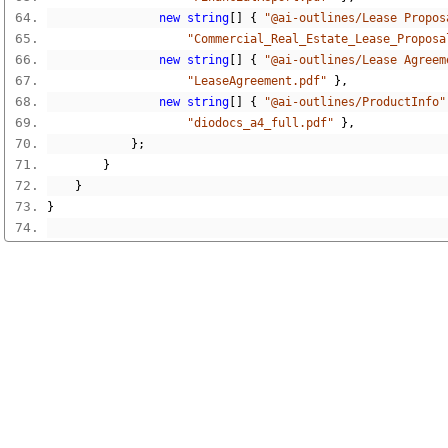
new
string
[]
{
"@ai-outlines/Lease Propos
"Commercial_Real_Estate_Lease_Proposa
new
string
[]
{
"@ai-outlines/Lease Agreem
"LeaseAgreement.pdf"
},
new
string
[]
{
"@ai-outlines/ProductInfo"
"diodocs_a4_full.pdf"
},
};
}
}
}