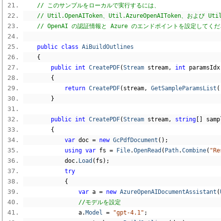
// このサンプルをローカルで実行するには、
// Util.OpenAIToken、Util.AzureOpenAIToken、および 
// OpenAI の認証情報と Azure のエンドポイントを設定してく
public
class
AiBuildOutlines
{
public
int
CreatePDF
(
Stream
 stream
,
int
 paramsIdx
{
return
CreatePDF
(
stream
,
GetSampleParamsList
(
}
public
int
CreatePDF
(
Stream
 stream
,
string
[]
 samp
{
var
 doc 
=
new
GcPdfDocument
();
using
var
 fs 
=
File
.
OpenRead
(
Path
.
Combine
(
"Re
            doc
.
Load
(
fs
);
try
{
var
 a 
=
new
AzureOpenAIDocumentAssistant
(
//モデルを設定
                a
.
Model
=
"gpt-4.1"
;