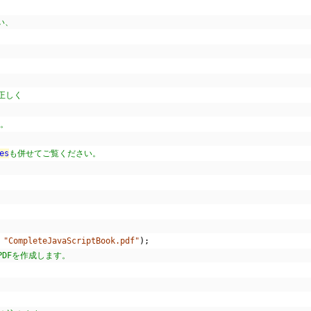
い、
正しく
す。
es
も併せてご覧ください。
"CompleteJavaScriptBook.pdf"
);
PDFを作成します。