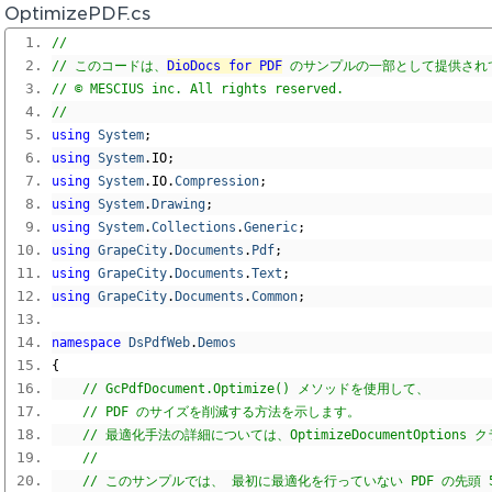
OptimizePDF.cs
// 
// このコードは、
DioDocs for PDF
 のサンプルの一部として提供され
// © MESCIUS inc. All rights reserved.
// 
using
System
;
using
System
.
IO
;
using
System
.
IO
.
Compression
;
using
System
.
Drawing
;
using
System
.
Collections
.
Generic
;
using
GrapeCity
.
Documents
.
Pdf
;
using
GrapeCity
.
Documents
.
Text
;
using
GrapeCity
.
Documents
.
Common
;
namespace
DsPdfWeb
.
Demos
{
// GcPdfDocument.Optimize() メソッドを使用して、
// PDF のサイズを削減する方法を示します。
// 最適化手法の詳細については、OptimizeDocumentOption
//
// このサンプルでは、 最初に最適化を行っていない PDF の先頭 