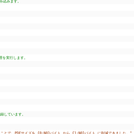
読み込みます。
理を実行します。
記録しています。
使用することで、PDFサイズを {0:N0}バイト から {1:N0}バイト に削減できました。"