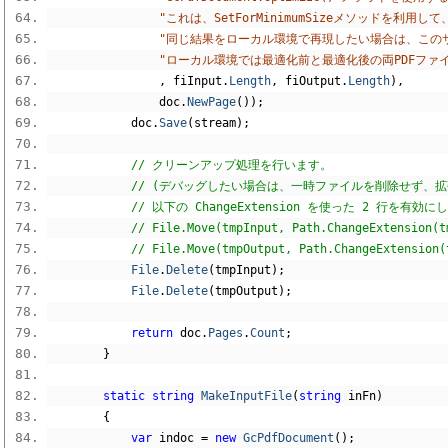
"これは、SetForMinimumSizeメソッドを利
"同じ結果をローカル環境で再現したい場合は、この
"ローカル環境では最適化前と最適化後の両PDFファ
,
 fiInput
.
Length
,
 fiOutput
.
Length
),
                doc
.
NewPage
());
            doc
.
Save
(
stream
);
// クリーンアップ処理を行います。
// (デバッグしたい場合は、一時ファイルを削除せず、拡
// 以下の ChangeExtension を使った 2 行を
// File.Move(tmpInput, Path.ChangeExtension(t
// File.Move(tmpOutput, Path.ChangeExtension(
File
.
Delete
(
tmpInput
);
File
.
Delete
(
tmpOutput
);
return
 doc
.
Pages
.
Count
;
}
static
string
MakeInputFile
(
string
 inFn
)
{
var
 indoc 
=
new
GcPdfDocument
();