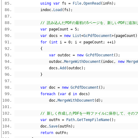
using
var
 fs 
=
File
.
OpenRead
(
inFn
);
            indoc
.
Load
(
fs
);
// 読み込んだPDFの最初の5ページを、新しいPDFに追加
var
 pageCount 
=
5
;
var
 docs 
=
new
List
<
GcPdfDocument
>(
pageCount
)
for
(
int
 i 
=
0
;
 i 
<
 pageCount
;
++
i
)
{
var
 outdoc 
=
new
GcPdfDocument
();
                outdoc
.
MergeWithDocument
(
indoc
,
new
Merge
                docs
.
Add
(
outdoc
);
}
var
 doc 
=
new
GcPdfDocument
();
foreach
(
var
 d 
in
 docs
)
                doc
.
MergeWithDocument
(
d
);
// 新しく作成したPDFを一時ファイルに保存して、その
var
 outFn 
=
Path
.
GetTempFileName
();
            doc
.
Save
(
outFn
);
return
 outFn
;