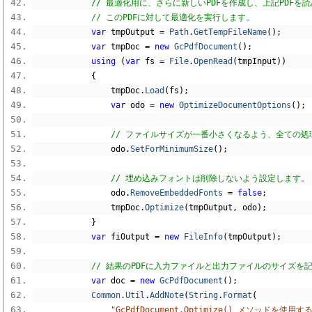
// 最適化用に、さらに新しいPDFを作成し、上記PDFを
// このPDFに対して最適化を実行します。
var
 tmpOutput 
=
Path
.
GetTempFileName
();
var
 tmpDoc 
=
new
GcPdfDocument
();
using
(
var
 fs 
=
File
.
OpenRead
(
tmpInput
))
{
                tmpDoc
.
Load
(
fs
);
var
 odo 
=
new
OptimizeDocumentOptions
();
// ファイルサイズが一番小さくなるよう、全ての処
                odo
.
SetForMinimumSize
();
// 埋め込みフォントは削除しないよう設定します。
                odo
.
RemoveEmbeddedFonts
=
false
;
                tmpDoc
.
Optimize
(
tmpOutput
,
 odo
);
}
var
 fiOutput 
=
new
FileInfo
(
tmpOutput
);
// 結果のPDFに入力ファイルと出力ファイルのサイズを
var
 doc 
=
new
GcPdfDocument
();
Common
.
Util
.
AddNote
(
String
.
Format
(
"GcPdfDocument.Optimize() メソッドを