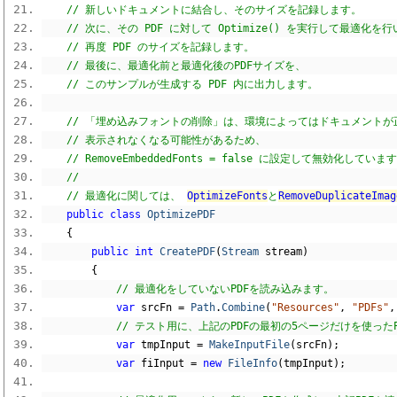
// 新しいドキュメントに結合し、そのサイズを記録します。
// 次に、その PDF に対して Optimize() を実行して最適化を行
// 再度 PDF のサイズを記録します。
// 最後に、最適化前と最適化後のPDFサイズを、
// このサンプルが生成する PDF 内に出力します。
// 「埋め込みフォントの削除」は、環境によってはドキュメントが
// 表示されなくなる可能性があるため、
// RemoveEmbeddedFonts = false に設定して無効化していま
//
// 最適化に関しては、 
OptimizeFonts
と
RemoveDuplicateImag
public
class
OptimizePDF
{
public
int
CreatePDF
(
Stream
 stream
)
{
// 最適化をしていないPDFを読み込みます。
var
 srcFn 
=
Path
.
Combine
(
"Resources"
,
"PDFs"
,
// テスト用に、上記のPDFの最初の5ページだけを使った
var
 tmpInput 
=
MakeInputFile
(
srcFn
);
var
 fiInput 
=
new
FileInfo
(
tmpInput
);