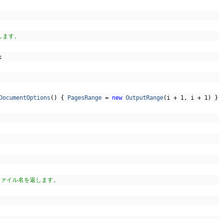
します。
;
DocumentOptions
()
{
PagesRange
=
new
OutputRange
(
i 
+
1
,
 i 
+
1
)
}
ファイル名を返します。