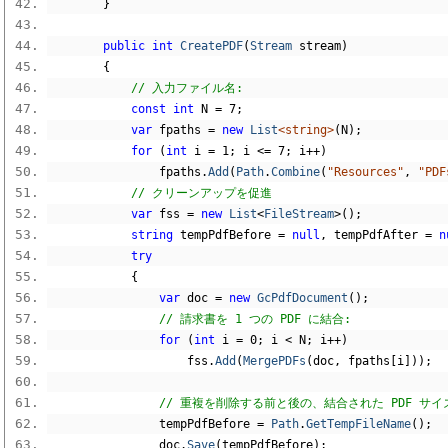
}
public
int
CreatePDF
(
Stream
 stream
)
{
// 入力ファイル名:
const
int
 N 
=
7
;
var
 fpaths 
=
new
List
<string>
(
N
);
for
(
int
 i 
=
1
;
 i 
<=
7
;
 i
++)
                fpaths
.
Add
(
Path
.
Combine
(
"Resources"
,
"PDF
// クリーンアップを促進
var
 fss 
=
new
List
<
FileStream
>();
string
 tempPdfBefore 
=
null
,
 tempPdfAfter 
=
n
try
{
var
 doc 
=
new
GcPdfDocument
();
// 請求書を 1 つの PDF に結合:
for
(
int
 i 
=
0
;
 i 
<
 N
;
 i
++)
                    fss
.
Add
(
MergePDFs
(
doc
,
 fpaths
[
i
]));
// 重複を削除する前と後の、結合された PDF サイ
                tempPdfBefore 
=
Path
.
GetTempFileName
();
                doc
.
Save
(
tempPdfBefore
);