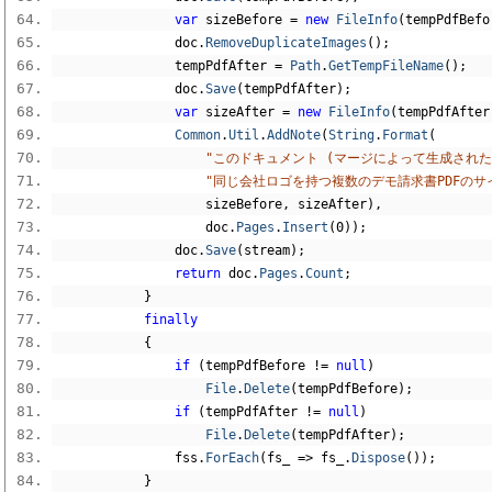
var
 sizeBefore 
=
new
FileInfo
(
tempPdfBefo
                doc
.
RemoveDuplicateImages
();
                tempPdfAfter 
=
Path
.
GetTempFileName
();
                doc
.
Save
(
tempPdfAfter
);
var
 sizeAfter 
=
new
FileInfo
(
tempPdfAfter
Common
.
Util
.
AddNote
(
String
.
Format
(
"このドキュメント (マージによって生成された) で G
"同じ会社ロゴを持つ複数のデモ請求書PDFのサイズ
                    sizeBefore
,
 sizeAfter
),
                    doc
.
Pages
.
Insert
(
0
));
                doc
.
Save
(
stream
);
return
 doc
.
Pages
.
Count
;
}
finally
{
if
(
tempPdfBefore 
!=
null
)
File
.
Delete
(
tempPdfBefore
);
if
(
tempPdfAfter 
!=
null
)
File
.
Delete
(
tempPdfAfter
);
                fss
.
ForEach
(
fs_ 
=>
 fs_
.
Dispose
());
}