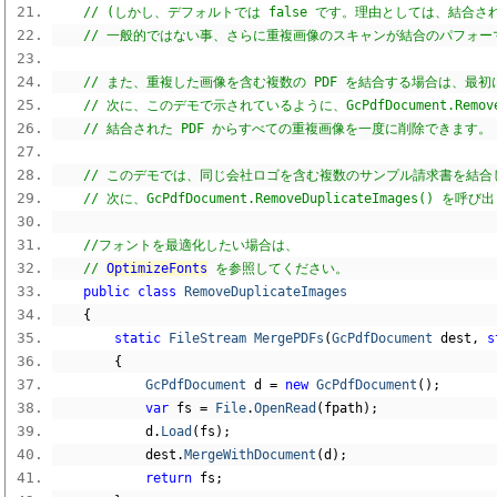
// (しかし、デフォルトでは false です。理由としては、結合さ
// 一般的ではない事、さらに重複画像のスキャンが結合のパフォー
// また、重複した画像を含む複数の PDF を結合する場合は、最初
// 次に、このデモで示されているように、GcPdfDocument.Remove
// 結合された PDF からすべての重複画像を一度に削除できます。
// このデモでは、同じ会社ロゴを含む複数のサンプル請求書を結合
// 次に、GcPdfDocument.RemoveDuplicateImages
//フォントを最適化したい場合は、
// 
OptimizeFonts
 を参照してください。
public
class
RemoveDuplicateImages
{
static
FileStream
MergePDFs
(
GcPdfDocument
 dest
,
s
{
GcPdfDocument
 d 
=
new
GcPdfDocument
();
var
 fs 
=
File
.
OpenRead
(
fpath
);
            d
.
Load
(
fs
);
            dest
.
MergeWithDocument
(
d
);
return
 fs
;