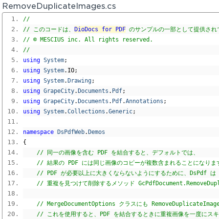
RemoveDuplicateImages.cs
// 
// このコードは、
DioDocs for PDF
 のサンプルの一部として提供され
// © MESCIUS inc. All rights reserved.
// 
using
System
;
using
System
.
IO
;
using
System
.
Drawing
;
using
GrapeCity
.
Documents
.
Pdf
;
using
GrapeCity
.
Documents
.
Pdf
.
Annotations
;
using
System
.
Collections
.
Generic
;
namespace
DsPdfWeb
.
Demos
{
// 同一の画像を含む PDF を結合すると、デフォルトでは、
// 結果の PDF には同じ画像のコピーが複数含まれることになりま
// PDF が必要以上に大きくならないようにするために、DsPdf は
// 重複を見つけて削除するメソッド GcPdfDocument.RemoveDup
// MergeDocumentOptions クラスにも RemoveDuplicate
// これを使用すると、PDF を結合するときに重複画像を一度にス