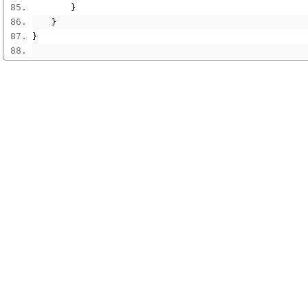
}
}
}