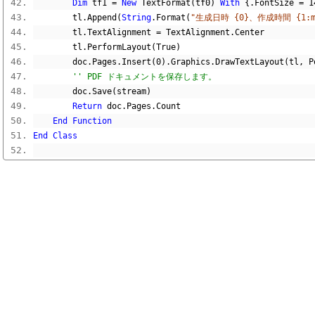
Dim
 tf1 
=
New
 TextFormat
(
tf0
)
With
{.
FontSize 
=
1
        tl
.
Append
(
String
.
Format
(
"生成日時 {0}、作成時間 {1:m\m
        tl
.
TextAlignment 
=
 TextAlignment
.
Center
        tl
.
PerformLayout
(
True
)
        doc
.
Pages
.
Insert
(
0
).
Graphics
.
DrawTextLayout
(
tl
,
 P
'' PDF ドキュメントを保存します。
        doc
.
Save
(
stream
)
Return
 doc
.
Pages
.
Count
End
Function
End
Class