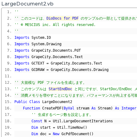
LargeDocument2.vb
'' 
'' このコードは、
DioDocs for PDF
 のサンプルの一部として提供され
'' © MESCIUS inc. All rights reserved.
'' 
Imports
 System
.
IO
Imports
 System
.
Drawing
Imports
 GrapeCity
.
Documents
.
Pdf
Imports
 GrapeCity
.
Documents
.
Text
Imports
 GCTEXT 
=
 GrapeCity
.
Documents
.
Text
Imports
 GCDRAW 
=
 GrapeCity
.
Documents
.
Drawing
'' 大規模な PDF ファイルを生成します。
'' このサンプルは 
StartEndDoc
 と同じですが、StartDoc/EndD
'' 消費メモリを増やすことになりますが、パフォーマンスが向上する可
Public
Class
 LargeDocument2
Function
 CreatePDF
(
ByVal
 stream 
As
 Stream
)
As
Integer
'' 生成するページ数を設定します。
Const
 N 
=
 Util
.
LargeDocumentIterations
Dim
 start 
=
 Util
.
TimeNow
()
Dim
 doc 
=
New
 GcPdfDocument
()