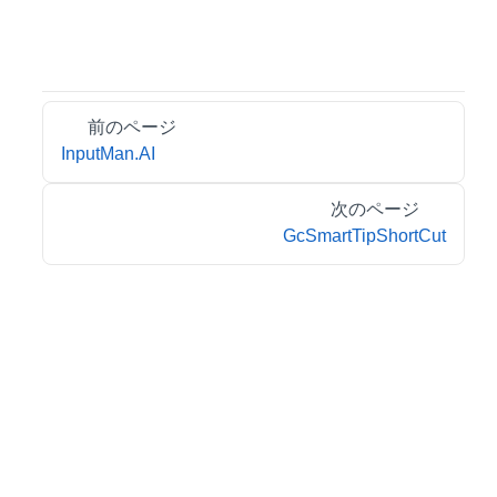
前のページ
InputMan.AI
次のページ
GcSmartTipShortCut
© 2026 MESCIUS inc. All rights reserved.
特定商取引法に基づく表記
会社情報
お問合せ