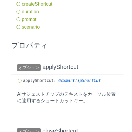
create
Shortcut
duration
prompt
scenario
プロパティ
apply
Shortcut
オプション
apply
Shortcut
:
GcSmartTipShortCut
AIサジェストチップのテキストをカーソル位置
に適用するショートカットキー。
close
Shortcut
オプション