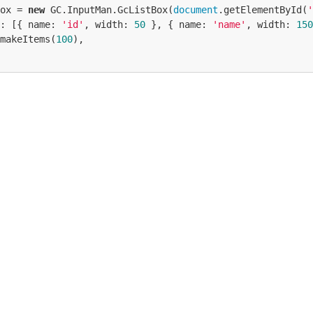
ox = 
new
 GC.InputMan.GcListBox(
document
.getElementById(
'
: [{ 
name
: 
'id'
, 
width
: 
50
 }, { 
name
: 
'name'
, 
width
: 
150
makeItems(
100
),

getElementById(
'btn'
).addEventListener(
'click'
, 
function
.filter(
function
 (
v
) 
{

力された値より対象のidが大きいか
n
 v.id > 
parseInt
(inputElement.value);
