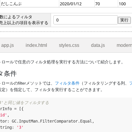
app.js
index.html
styles.css
data.js
modern
トロールで任意のフィルタ処理を実行する方法について紹介します。
タ条件
ロールのfilterメソットでは、
フィルタ条件
（フィルタリングする列、
設定）を指定して、フィルタを実行することができます。
'3'と同じ値をフィルタする
rInfo = [{ 

id'
,

tor
: GC.InputMan.FilterComparator.Equal,

tring
: 
'3'