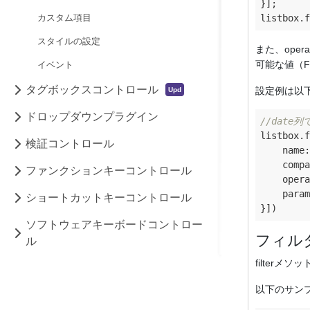
}];

カスタム項目
スタイルの設定
また、ope
可能な値（Fil
イベント
タグボックスコントロール
設定例は以
ドロップダウンプラグイン
//date
listbox.f
検証コントロール
name
:
compa
ファンクションキーコントロール
opera
param
ショートカットキーコントロール
ソフトウェアキーボードコントロー
フィル
ル
filterメ
以下のサン