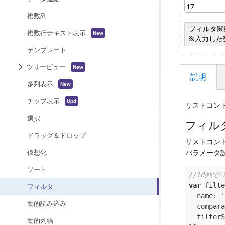
複数列
複数行テキスト表示
テンプレート
ツリービュー
説明
多列表示
チップ表示
リストコン
選択
フィル
ドラッグ＆ドロップ
リストコント
仮想化
パラメータ
ソート
//id列で
var
 filte
フィルタ
name
: 
'
動的読み込み
compara
filterS
動的列幅