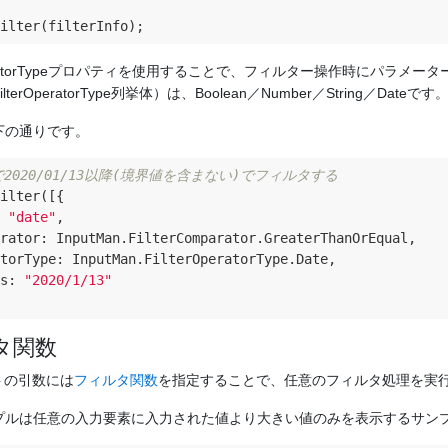
ratorTypeプロパティを使用することで、フィルター操作時にパラメ
terOperatorType列挙体）は、Boolean／Number／String／Dateです
下の通りです。
列で2020/01/13以降(境界値を含まない)でフィルタする
ilter([{

 
"date"
,

rator
: InputMan.FilterComparator.GreaterThanOrEqual,

torType
: InputMan.FilterOperatorType.Date,

s
: 
"2020/1/13"
タ関数
ソットの引数には
フィルタ関数
を指定することで、任意のフィルタ処理を実
プルは任意の入力要素に入力された値より大きい値のみを表示するサン