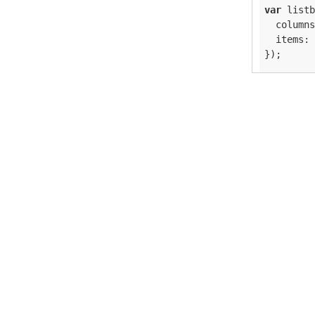
var
 listb
columns
items
: 
});

document
.
  listbox
//入
retur
  });
