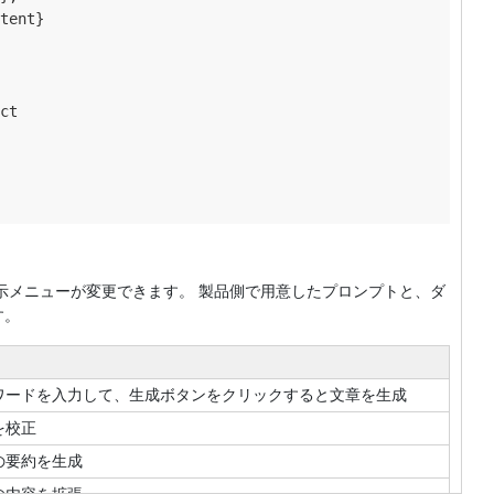
tent}

ct

定して、表示メニューが変更できます。 製品側で用意したプロンプトと、ダ
す。
ワードを入力して、生成ボタンをクリックすると文章を生成
を校正
の要約を生成