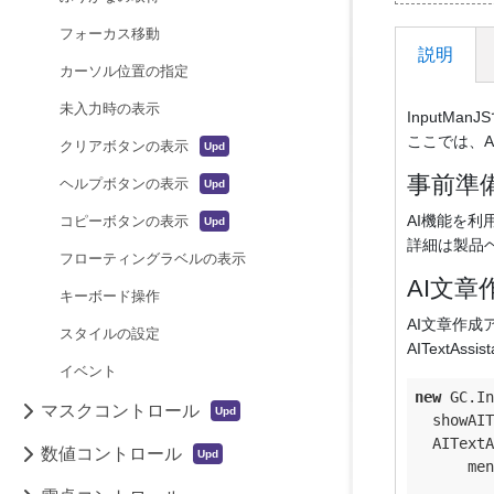
フォーカス移動
説明
カーソル位置の指定
未入力時の表示
InputM
ここでは、
クリアボタンの表示
事前準
ヘルプボタンの表示
AI機能を利用
コピーボタンの表示
詳細は製品
フローティングラベルの表示
AI文
キーボード操作
AI文章作成ア
スタイルの設定
AIText
イベント
new
 GC.In
マスクコントロール
showAIT
AITextA
数値コントロール
men
         