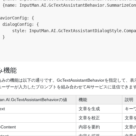
 {
name
: InputMan.AI.GcTextAssistantBehavior.SummarizeCon
aviorConfig
: {

dialogConfig
: {

style
: InputMan.AI.GcTextAssistantDialogStyle.Compa
 }

み機能
みの機能は以下の通りです。GcTextAssistantBehaviorを指
ユーザーが入力したプロンプトを組み合わせてAIサービスに送信できま
an.AI.GcTextAssistantBehaviorの値
機能
説明
ext
文章を生成
キー
文章を校正
文章
Content
内容を要約
文章