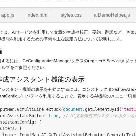
app.js
index.html
styles.css
aiDemoHelper.js
anJSでは、AIサービスを利用して文章の生成や校正、要約、翻訳など、
AI機能を利用するための準備や主な設定方法について説明します。
備
するには、GcConfigurationManagerクラスのregisterAISe
ヘルプをご参照ください。
章作成アシスタント機能の表示
シスタント機能の表示を有効にするには、コンストラクタのshowAITextAss
AssistantConfigプロパティを利用することで、表示するAI機能のメニ
putMan.GcMultiLineTextBox(
document
.getElementById(
"text1
extAssistantButton
: 
true
, 
// AI文章作成アシスタントボタンを
ssistantConfig
: {

uItems
: [

 {
name
: InputMan.AI.GcTextAssistantBehavior.GenerateText