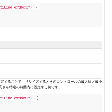
tiLineTextBox1"
), {

inHeightを設定することで、リサイズするときのコントロールの最大幅／最小
高さを特定の範囲内に設定する例です。
tiLineTextBox1"
), {
