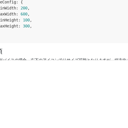
eConfig
: {

inWidth
: 
200
,

axWidth
: 
600
,

inHeight
: 
100
,

axHeight
: 
300
,

項
デバイスの場合、右下のアイコンでリサイズ可能となりますが、縦方向
Heightのデフォルト値は35pxで、minWidthのデフォルト値はコ
て変動します。