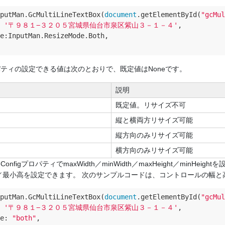
putMan.GcMultiLineTextBox(
document
.getElementById(
"gcMul
 
'〒９８１−３２０５宮城県仙台市泉区紫山３－１－４'
,

e
:InputMan.ResizeMode.Both,

プロパティの設定できる値は次のとおりで、既定値はNoneです。
説明
既定値。リサイズ不可
縦と横両方リサイズ可能
縦方向のみリサイズ可能
横方向のみリサイズ可能
zeConfigプロパティでmaxWidth／minWidth／maxHeight／m
／最小高を設定できます。 次のサンプルコードは、コントロールの幅と
putMan.GcMultiLineTextBox(
document
.getElementById(
"gcMul
 
'〒９８１−３２０５宮城県仙台市泉区紫山３－１－４'
,

e
: 
"both"
,
