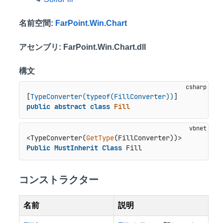
名前空間
:
FarPoint.Win.Chart
アセンブリ
: FarPoint.Win.Chart.dll
構文
[
TypeConverter(typeof(FillConverter))
public
abstract
class
Fill
<TypeConverter(
GetType
Public
MustInherit
Class
 Fill
コンストラクター
名前
説明