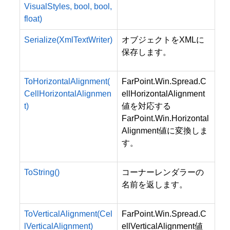
VisualStyles, bool, bool,
float)
Serialize(XmlTextWriter)
オブジェクトをXMLに
保存します。
ToHorizontalAlignment(
FarPoint.Win.Spread.C
CellHorizontalAlignmen
ellHorizontalAlignment
t)
値を対応する
FarPoint.Win.Horizontal
Alignment値に変換しま
す。
ToString()
コーナーレンダラーの
名前を返します。
ToVerticalAlignment(Cel
FarPoint.Win.Spread.C
lVerticalAlignment)
ellVerticalAlignment値