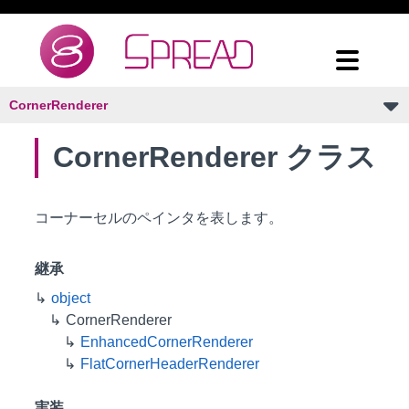
CornerRenderer
CornerRenderer クラス
コーナーセルのペインタを表します。
継承
object
CornerRenderer
EnhancedCornerRenderer
FlatCornerHeaderRenderer
実装