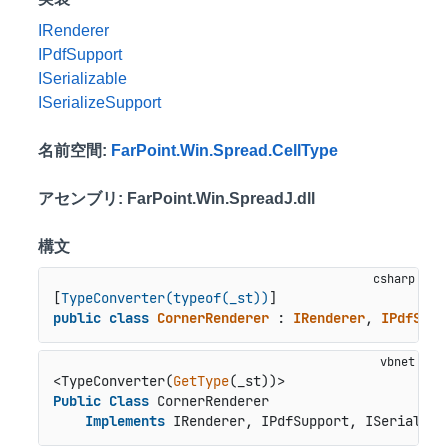
IRenderer
IPdfSupport
ISerializable
ISerializeSupport
名前空間
:
FarPoint.Win.Spread.CellType
アセンブリ
: FarPoint.Win.SpreadJ.dll
構文
[
TypeConverter(typeof(_st))
public
class
CornerRenderer
 : 
IRenderer
, 
IPdfSupp
<TypeConverter(
GetType
Public
Class
 CornerRenderer

Implements
 IRenderer, IPdfSupport, ISerializa